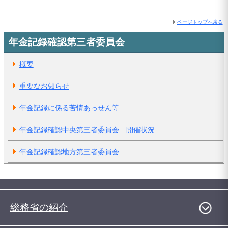
ページトップへ戻る
年金記録確認第三者委員会
概要
重要なお知らせ
年金記録に係る苦情あっせん等
年金記録確認中央第三者委員会 開催状況
年金記録確認地方第三者委員会
総務省の紹介