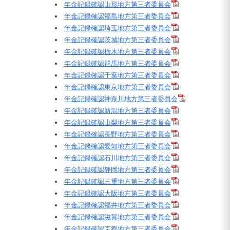
年金記録確認山形地方第三者委員会
年金記録確認福島地方第三者委員会
年金記録確認埼玉地方第三者委員会
年金記録確認茨城地方第三者委員会
年金記録確認栃木地方第三者委員会
年金記録確認群馬地方第三者委員会
年金記録確認千葉地方第三者委員会
年金記録確認東京地方第三者委員会
年金記録確認神奈川地方第三者委員会
年金記録確認新潟地方第三者委員会
年金記録確認山梨地方第三者委員会
年金記録確認長野地方第三者委員会
年金記録確認愛知地方第三者委員会
年金記録確認石川地方第三者委員会
年金記録確認静岡地方第三者委員会
年金記録確認三重地方第三者委員会
年金記録確認大阪地方第三者委員会
年金記録確認福井地方第三者委員会
年金記録確認滋賀地方第三者委員会
年金記録確認京都地方第三者委員会