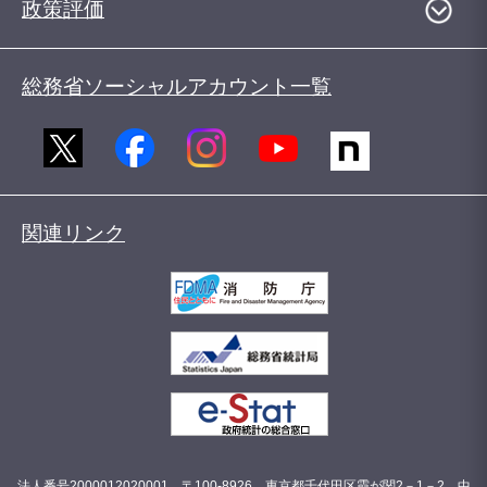
政策評価
総務省ソーシャルアカウント一覧
関連リンク
法人番号2000012020001 〒100-8926 東京都千代田区霞が関2－1－2 中