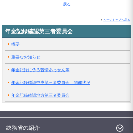
戻る
ページトップへ戻る
年金記録確認第三者委員会
概要
重要なお知らせ
年金記録に係る苦情あっせん等
年金記録確認中央第三者委員会 開催状況
年金記録確認地方第三者委員会
総務省の紹介