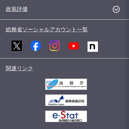
政策評価
総務省ソーシャルアカウント一覧
関連リンク