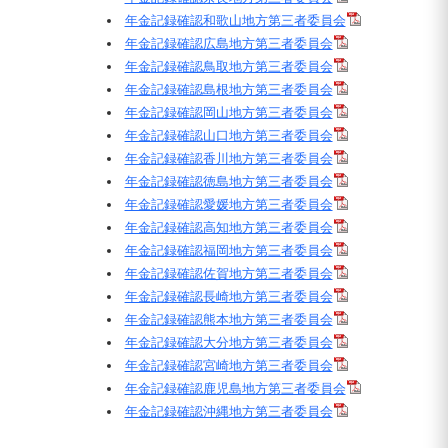
年金記録確認和歌山地方第三者委員会
年金記録確認広島地方第三者委員会
年金記録確認鳥取地方第三者委員会
年金記録確認島根地方第三者委員会
年金記録確認岡山地方第三者委員会
年金記録確認山口地方第三者委員会
年金記録確認香川地方第三者委員会
年金記録確認徳島地方第三者委員会
年金記録確認愛媛地方第三者委員会
年金記録確認高知地方第三者委員会
年金記録確認福岡地方第三者委員会
年金記録確認佐賀地方第三者委員会
年金記録確認長崎地方第三者委員会
年金記録確認熊本地方第三者委員会
年金記録確認大分地方第三者委員会
年金記録確認宮崎地方第三者委員会
年金記録確認鹿児島地方第三者委員会
年金記録確認沖縄地方第三者委員会