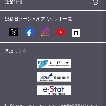
政策評価
総務省ソーシャルアカウント一覧
関連リンク
法人番号2000012020001 〒100-8926 東京都千代田区霞が関2－1－2 中