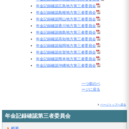
年金記録確認広島地方第三者委員会
年金記録確認島根地方第三者委員会
年金記録確認岡山地方第三者委員会
年金記録確認香川地方第三者委員会
年金記録確認徳島地方第三者委員会
年金記録確認高知地方第三者委員会
年金記録確認福岡地方第三者委員会
年金記録確認佐賀地方第三者委員会
年金記録確認熊本地方第三者委員会
年金記録確認沖縄地方第三者委員会
一つ前のペ
ージに戻る
ページトップへ戻る
年金記録確認第三者委員会
概要