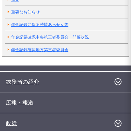
重要なお知らせ
年金記録に係る苦情あっせん等
年金記録確認中央第三者委員会 開催状況
年金記録確認地方第三者委員会
総務省の紹介
広報・報道
政策