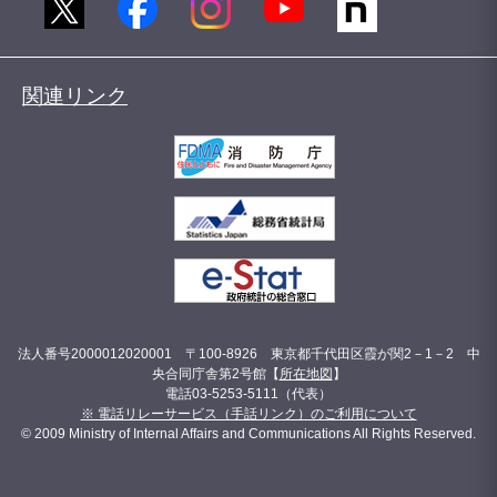
関連リンク
法人番号2000012020001 〒100-8926 東京都千代田区霞が関2－1－2 中
央合同庁舎第2号館【
所在地図
】
電話03-5253-5111（代表）
※ 電話リレーサービス（手話リンク）のご利用について
© 2009 Ministry of Internal Affairs and Communications All Rights Reserved.