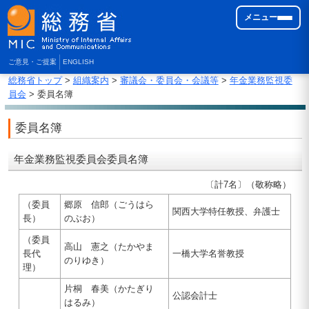
メニュー
ご意見・ご提案
ENGLISH
総務省トップ
>
組織案内
>
審議会・委員会・会議等
>
年金業務監視委
員会
> 委員名簿
委員名簿
年金業務監視委員会委員名簿
〔計7名〕（敬称略）
（委員
郷原 信郎（ごうはら
関西大学特任教授、弁護士
長）
のぶお）
（委員
高山 憲之（たかやま
長代
一橋大学名誉教授
のりゆき）
理）
片桐 春美（かたぎり
公認会計士
はるみ）