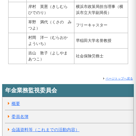
岸村 英憲（きしむら
横浜市政策局担当理事（横
ひでのり）
浜市立大学副局長）
草野 満代（くさの み
フリーキャスター
つよ）
村岡 洋一（むらおか
早稲田大学名誉教授
よういち）
吉山 敦子（よしやま
社会保険労務士
あつこ）
ページトップへ戻る
年金業務監視委員会
概要
委員名簿
会議資料等（これまでの活動内容）