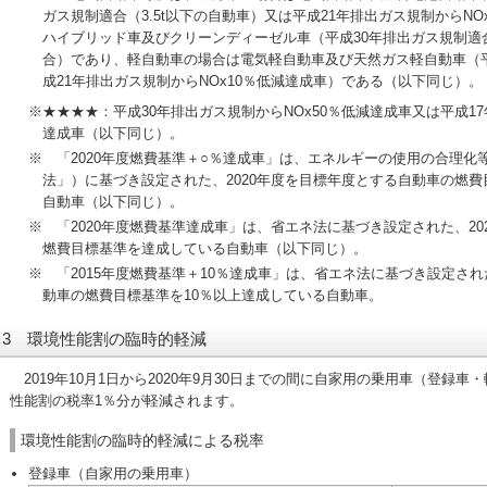
ガス規制適合（3.5t以下の自動車）又は平成21年排出ガス規制からN
ハイブリッド車及びクリーンディーゼル車（平成30年排出ガス規制適
合）であり、軽自動車の場合は電気軽自動車及び天然ガス軽自動車（平
成21年排出ガス規制からNOx10％低減達成車）である（以下同じ）。
星四つ
※
★★★★
：平成30年排出ガス規制からNOx50％低減達成車又は平成17
達成車（以下同じ）。
※ 「2020年度燃費基準＋○％達成車」は、エネルギーの使用の合理化
法」）に基づき設定された、2020年度を目標年度とする自動車の燃
自動車（以下同じ）。
※ 「2020年度燃費基準達成車」は、省エネ法に基づき設定された、2
燃費目標基準を達成している自動車（以下同じ）。
※ 「2015年度燃費基準＋10％達成車」は、省エネ法に基づき設定され
動車の燃費目標基準を10％以上達成している自動車。
3 環境性能割の臨時的軽減
2019年10月1日から2020年9月30日までの間に自家用の乗用車（登録
性能割の税率1％分が軽減されます。
環境性能割の臨時的軽減による税率
登録車（自家用の乗用車）