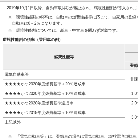
2019年10月1日以降、自動車取得税が廃止され、環境性能割が導入され
※ 環境性能割の税率は、自動車の燃費性能等に応じて、自家用の登録車
自動車は0～2％になります。
※ 環境性能割については、新車・中古車を問わず対象です。
環境性能割の税率（乗用車の例）
燃費性能等
登録
電気自動車等
非課
星四つ
★★★★
かつ2020年度燃費基準＋20％達成車
星四つ
★★★★
かつ2020年度燃費基準＋10％達成車
1.
星四つ
★★★★
かつ2020年度燃費基準達成車
2.
星四つ
★★★★
かつ2015年度燃費基準＋10％達成車
3.
上記以外
※ 「電気自動車等」は、登録車の場合は電気自動車、燃料電池自動車、