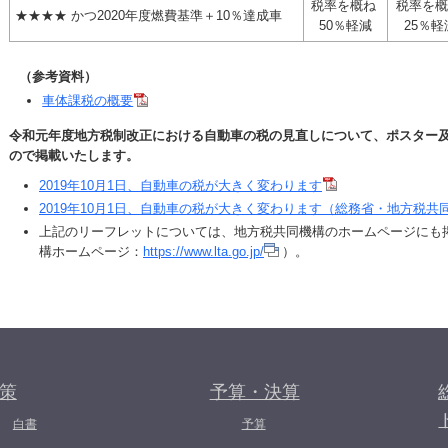
税率を概ね
税率を
星四つ
★★★★
かつ2020年度燃費基準＋10％達成車
50％軽減
25％軽
（参考資料）
車体課税の概要
令和元年度地方税制改正における自動車の税の見直しについて、ポスター
ので掲載いたします。
2019年10月1日、自動車の税が大きく変わります
2019年10月1日、自動車の税が大きく変わります（総務省・地方税
上記のリーフレットについては、地方税共同機構のホームページにも
構ホームページ：
https://www.lta.go.jp/
）。
策
予算・決算
白書
予算