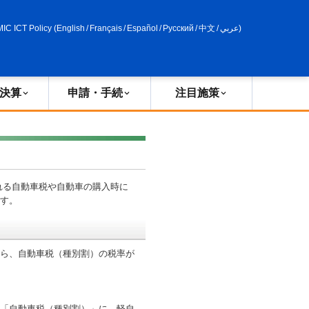
申請・手続
政策評価
MIC ICT Policy
(
English
/
Français
/
Español
/
Русский
/
中文
/
عربي
)
決算
申請・手続
注目施策
れる自動車税や自動車の購入時に
ます。
から、自動車税（種別割）の税率が
は「自動車税（種別割）」に、軽自