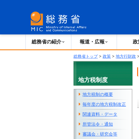
総務省の紹介
広報・報道
総務省の紹介
報道・広報
政
総務省トップ
>
政策
>
地方行財政
地方税制度
地方税制の概要
毎年度の地方税制改正
関連資料・データ
所管法令・通知
審議会・研究会等