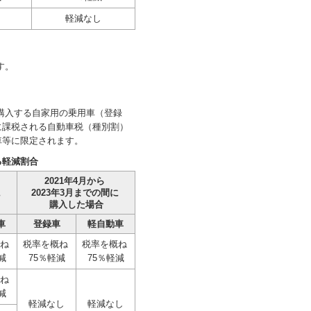
し
軽減なし
す。
に購入する自家用の乗用車（登録
に課税される自動車税（種別割）
車等に限定されます。
る軽減割合
2021年4月から
に
2023年3月までの間に
購入した場合
車
登録車
軽自動車
概ね
税率を概ね
税率を概ね
減
75％軽減
75％軽減
概ね
減
軽減なし
軽減なし