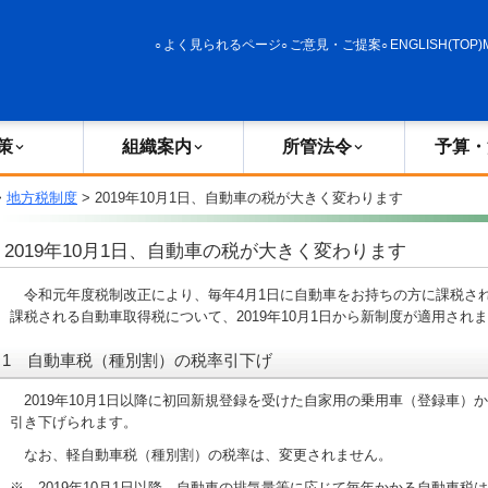
政策
組織案内
所管法令
予算・決算
よく見られるページ
ご意見・ご提案
ENGLISH(TOP)
策
組織案内
所管法令
予算・
>
地方税制度
> 2019年10月1日、自動車の税が大きく変わります
2019年10月1日、自動車の税が大きく変わります
令和元年度税制改正により、毎年4月1日に自動車をお持ちの方に課税さ
課税される自動車取得税について、2019年10月1日から新制度が適用され
1 自動車税（種別割）の税率引下げ
2019年10月1日以降に初回新規登録を受けた自家用の乗用車（登録車）
引き下げられます。
なお、軽自動車税（種別割）の税率は、変更されません。
※ 2019年10月1日以降、自動車の排気量等に応じて毎年かかる自動車税