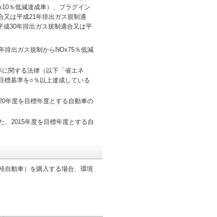
Ox10％低減達成車）、プラグイン
合又は平成21年排出ガス規制適
成30年排出ガス規制適合又は平
年排出ガス規制からNOx75％低減
等に関する法律（以下「省エネ
費目標基準を○％以上達成している
020年度を目標年度とする自動車の
た、2015年度を目標年度とする自
車・軽自動車）を購入する場合、環境