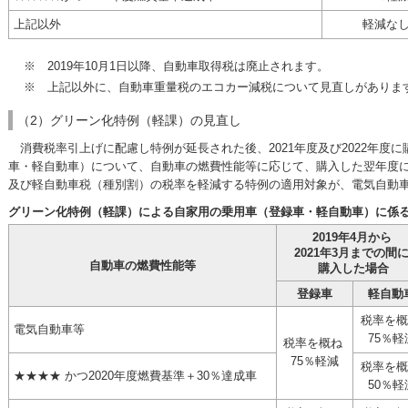
上記以外
軽減な
※ 2019年10月1日以降、自動車取得税は廃止されます。
※ 上記以外に、自動車重量税のエコカー減税について見直しがありま
（2）グリーン化特例（軽課）の見直し
消費税率引上げに配慮し特例が延長された後、2021年度及び2022年度
車・軽自動車）について、自動車の燃費性能等に応じて、購入した翌年度
及び軽自動車税（種別割）の税率を軽減する特例の適用対象が、電気自動
グリーン化特例（軽課）による自家用の乗用車（登録車・軽自動車）に係
2019年4月から
2021年3月までの間
自動車の燃費性能等
購入した場合
登録車
軽自動
税率を
電気自動車等
75％軽
税率を概ね
75％軽減
税率を
星四つ
★★★★
かつ2020年度燃費基準＋30％達成車
50％軽