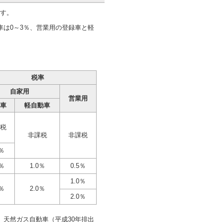
ます。
は0～3％、営業用の登録車と軽
税率
自家用
営業用
車
軽自動車
税
非課税
非課税
0％
0％
1.0％
0.5％
1.0％
0％
2.0％
2.0％
天然ガス自動車（平成30年排出