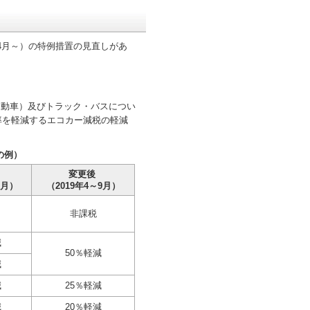
年4月～）の特例措置の見直しがあ
軽自動車）及びトラック・バスについ
率を軽減するエコカー減税の軽減
の例）
変更後
3月）
（2019年4～9月）
非課税
減
50％軽減
減
減
25％軽減
減
20％軽減