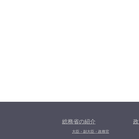
総務省の紹介
政
大臣・副大臣・政務官