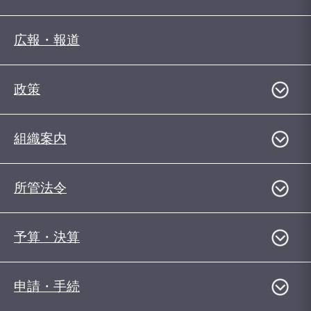
広報・報道
政策
組織案内
所管法令
予算・決算
申請・手続