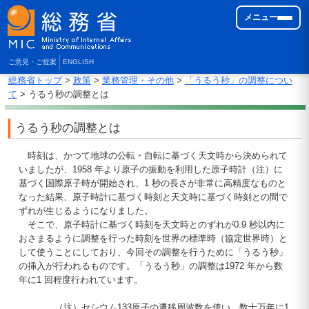
メニュー
ご意見・ご提案
ENGLISH
総務省トップ
>
政策
>
業務管理・その他
>
「うるう秒」の調整につい
て
> うるう秒の調整とは
うるう秒の調整とは
時刻は、かつて地球の公転・自転に基づく天文時から決められて
いましたが、1958 年より原子の振動を利用した原子時計（注）に
基づく国際原子時が開始され、1 秒の長さが非常に高精度なものと
なった結果、原子時計に基づく時刻と天文時に基づく時刻との間で
ずれが生じるようになりました。
そこで、原子時計に基づく時刻を天文時とのずれが0.9 秒以内に
おさまるように調整を行った時刻を世界の標準時（協定世界時）と
して使うことにしており、今回その調整を行うために「うるう秒」
の挿入が行われるものです。「うるう秒」の調整は1972 年から数
年に1 回程度行われています。
（注）セシウム133原子の遷移周波数を使い、数十万年に1