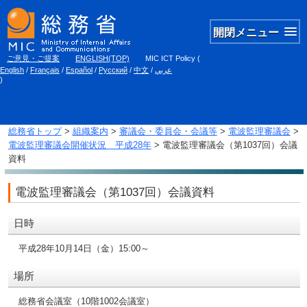
開閉メニュー
ご意見・ご提案
ENGLISH(TOP)
MIC ICT Policy
(
English
/
Français
/
Español
/
Русский
/
中文
/
عربي
)
総務省トップ
>
組織案内
>
審議会・委員会・会議等
>
電波監理審議会
>
電波監理審議会開催状況 平成28年
> 電波監理審議会（第1037回）会議
資料
電波監理審議会（第1037回）会議資料
日時
平成28年10月14日（金）15:00～
場所
総務省会議室（10階1002会議室）