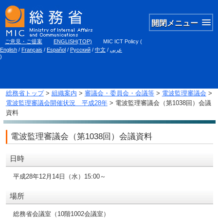
開閉メニュー
ご意見・ご提案
ENGLISH(TOP)
MIC ICT Policy
(
English
/
Français
/
Español
/
Русский
/
中文
/
عربي
)
総務省トップ
>
組織案内
>
審議会・委員会・会議等
>
電波監理審議会
>
電波監理審議会開催状況 平成28年
> 電波監理審議会（第1038回）会議
資料
電波監理審議会（第1038回）会議資料
日時
平成28年12月14日（水）15:00～
場所
総務省会議室（10階1002会議室）