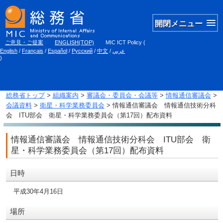
開閉メニュー
ご意見・ご提案
ENGLISH(TOP)
MIC ICT Policy
(
English
/
Français
/
Español
/
Русский
/
中文
/
عربي
)
総務省トップ
>
組織案内
>
審議会・委員会・会議等
>
情報通信審議会
>
会議資料
>
衛星・科学業務委員会
> 情報通信審議会 情報通信技術分科
会 ITU部会 衛星・科学業務委員会（第17回）配布資料
情報通信審議会 情報通信技術分科会 ITU部会 衛
星・科学業務委員会（第17回）配布資料
日時
平成30年4月16日
場所