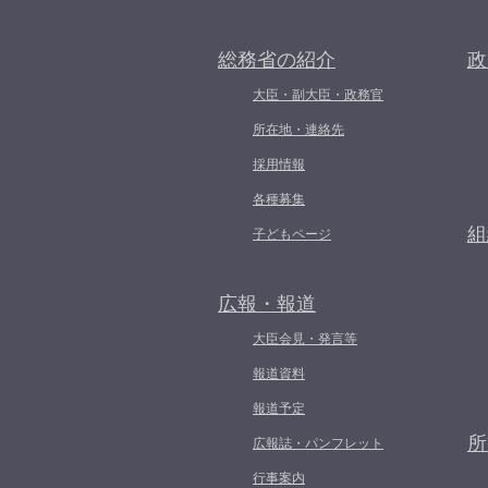
総務省の紹介
政
大臣・副大臣・政務官
所在地・連絡先
採用情報
各種募集
組
子どもページ
広報・報道
大臣会見・発言等
報道資料
報道予定
所
広報誌・パンフレット
行事案内