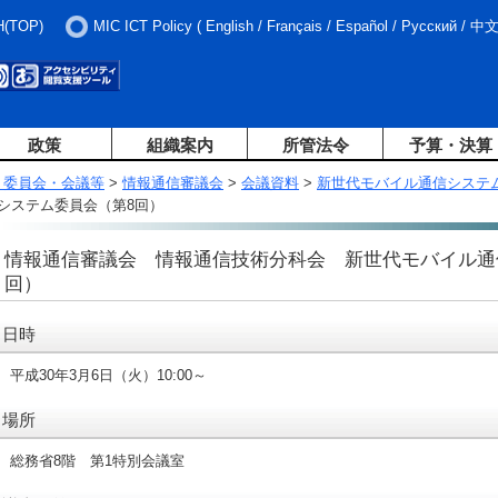
H(TOP)
MIC ICT Policy
(
English
/
Français
/
Español
/
Русский
/
中
政策
組織案内
所管法令
予算・決算
・委員会・会議等
>
情報通信審議会
>
会議資料
>
新世代モバイル通信システ
システム委員会（第8回）
情報通信審議会 情報通信技術分科会 新世代モバイル通
回）
日時
平成30年3月6日（火）10:00～
場所
総務省8階 第1特別会議室