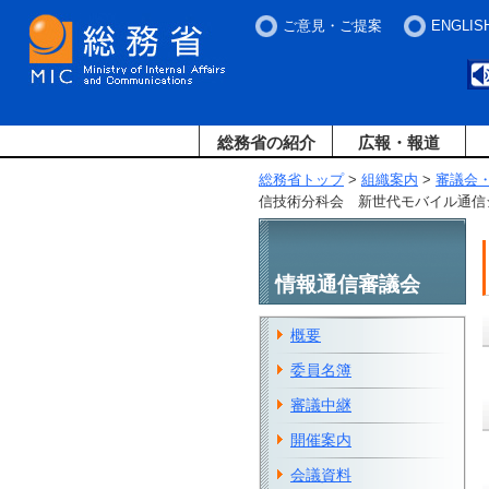
ご意見・ご提案
ENGLIS
総務省の紹介
広報・報道
総務省トップ
>
組織案内
>
審議会
信技術分科会 新世代モバイル通信
情報通信審議会
概要
委員名簿
審議中継
開催案内
会議資料