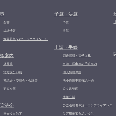
策
予算・決算
白書
予算
統計情報
決算
意見募集(パブリックコメント）
申請・手続
織案内
調達情報・電子入札
外局等
申請・届出等の手続案内
地方支分部局
個人情報保護
審議会・委員会・会議等
法令適用事前確認手続
研究会等
公文書管理
情報公開
管法令
公益通報者保護・コンプライアンス
国会提出法案
災害用備蓄食品の提供