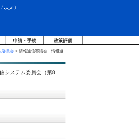
文
/
عربي
)
申請・手続
政策評価
ム委員会
> 情報通信審議会 情報通
信システム委員会（第8