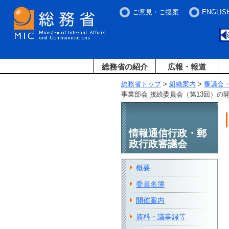
ご意見・ご提案
ENGLIS
総務省の紹介
広報・報道
総務省トップ
>
組織案内
>
審議会
事業部会 接続委員会（第13回）の
情報通信行政・郵
政行政審議会
概要
委員名簿
開催案内
資料・議事録等