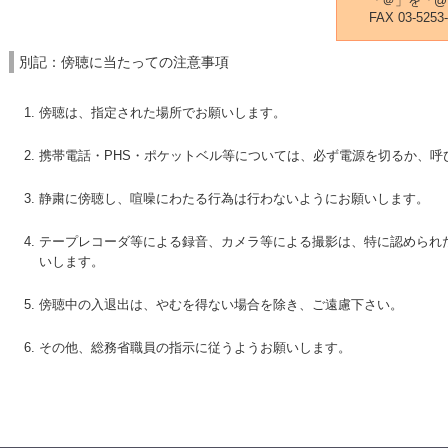
「＠」を「@
FAX 03-5253
別記：傍聴に当たっての注意事項
傍聴は、指定された場所でお願いします。
携帯電話・PHS・ポケットベル等については、必ず電源を切るか、呼
静粛に傍聴し、喧噪にわたる行為は行わないようにお願いします。
テープレコーダ等による録音、カメラ等による撮影は、特に認められ
いします。
傍聴中の入退出は、やむを得ない場合を除き、ご遠慮下さい。
その他、総務省職員の指示に従うようお願いします。