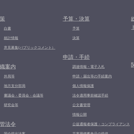
策
予算・決算
白書
予算
統計情報
決算
意見募集(パブリックコメント）
申請・手続
織案内
調達情報・電子入札
外局等
申請・届出等の手続案内
地方支分部局
個人情報保護
審議会・委員会・会議等
法令適用事前確認手続
研究会等
公文書管理
情報公開
管法令
公益通報者保護・コンプライアンス
国会提出法案
災害用備蓄食品の提供