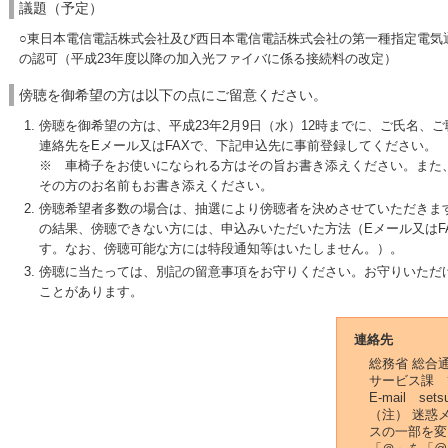
議題（予定）
○東日本電信電話株式会社及び西日本電信電話株式会社の第一種指定電気
の認可（平成23年度以降の加入光ファイバに係る接続料の改定）
傍聴を御希望の方は以下の点にご留意ください。
傍聴を御希望の方は、平成23年2月9日（水）12時までに、ご氏名、
連絡先をEメール又はFAXで、下記申込先に事前登録してください。
※ 車椅子をお使いになられる方はその旨お書き添えください。また
その方のお名前もお書き添えください。
傍聴希望者多数の場合は、抽選により傍聴者を決めさせていただきま
の結果、傍聴できない方には、申込みいただいた方法（Eメール又はF
す。なお、傍聴可能な方には特段通知等はいたしません。）。
傍聴に当たっては、別記の留意事項をお守りください。お守りいただ
ことがあります。
連絡先
総務省 総合
サービス課 
E-mail sets
（注） 迷惑
スの一部を変