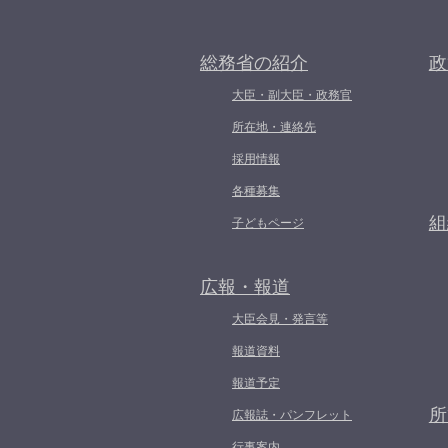
総務省の紹介
政
大臣・副大臣・政務官
所在地・連絡先
採用情報
各種募集
組
子どもページ
広報・報道
大臣会見・発言等
報道資料
報道予定
所
広報誌・パンフレット
行事案内