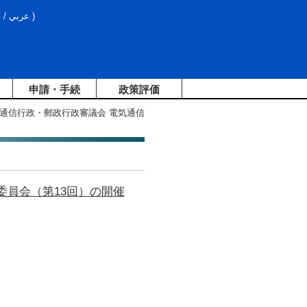
文
/
عربي
)
申請・手続
政策評価
報通信行政・郵政行政審議会 電気通信
委員会（第13回）の開催