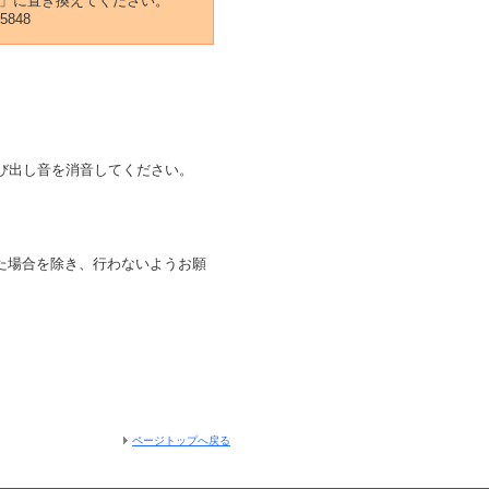
」に置き換えてください。
-5848
び出し音を消音してください。
た場合を除き、行わないようお願
ページトップへ戻る