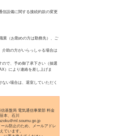
通信設備に関する接続約款の変更
ご職業（お勤めの方は勤務先）、ご
、介助の方がいらっしゃる場合は
すので、予め御了承下さい（抽選
AX）により連絡を差し上げま
けない場合は、退室していただく
通信基盤局 電気通信事業部 料金
笹本、石川
uzoku＠ml.soumu.go.jp
メール防止のため、メールアドレ
えています。