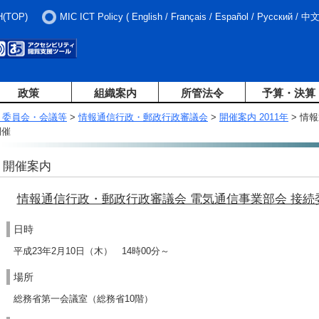
H(TOP)
MIC ICT Policy
(
English
/
Français
/
Español
/
Русский
/
中
政策
組織案内
所管法令
予算・決算
・委員会・会議等
>
情報通信行政・郵政行政審議会
>
開催案内 2011年
> 情
開催
開催案内
情報通信行政・郵政行政審議会 電気通信事業部会 接続
日時
平成23年2月10日（木） 14時00分～
場所
総務省第一会議室（総務省10階）