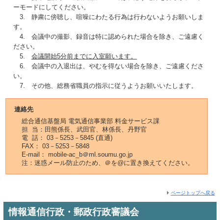
ーモードにしてください。
3. 静粛に傍聴し、喧噪にわたる行為は行わないようお願いしま
す。
4. 会議中の撮影、録音は特に認められた場合を除き、ご遠慮く
ださい。
5.
会議開始5分前までに入室願います。
6. 会議中の入退出は、やむを得ない場合を除き、ご遠慮くださ
い。
7. その他、総務省職員の指示に従うようお願いいたします。
連絡先
総合通信基盤局 電気通信事業部 料金サービス課
担 当：田熊係長、武田官、林係長、丹野官
電 話： 03－5253－5845 (直通)
FAX： 03－5253－5848
E-mail： mobile-ac_b＠ml.soumu.go.jp
注：迷惑メール防止のため、＠を@に置き換えてください。
ページトップへ戻る
情報通信行政・郵政行政審議会