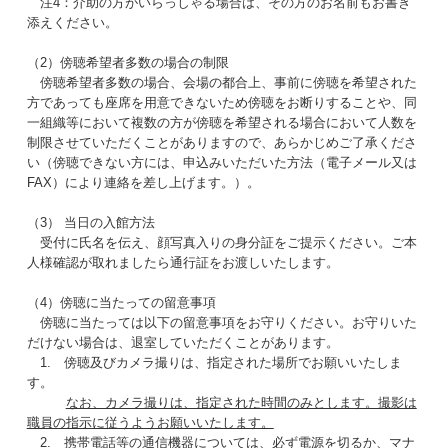
注4：介助の方がいらっしゃる場合は、その方のお名前もお書き
添えください。
（2）傍聴希望者多数の場合の制限
傍聴希望者多数の場合、会場の都合上、事前に傍聴を希望された
方であっても座席を用意できないため傍聴をお断りすることや、同
一組織等において複数の方が傍聴を希望される場合において人数を
制限させていただくことがありますので、あらかじめご了承くださ
い（傍聴できない方には、申込みいただいた方法（電子メール又は
FAX）により連絡を差し上げます。）。
（3） 当日の入館方法
受付に氏名を伝え、顔写真入りの身分証をご提示ください。ご本
人様確認が取れましたら通行証をお渡しいたします。
（4）傍聴に当たっての留意事項
傍聴に当たっては以下の留意事項をお守りください。お守りいた
だけない場合は、退室していただくことがあります。
1. 傍聴及びカメラ撮りは、指定された場所でお願いいたしま
す。
なお、カメラ撮りは、指定された時間のみとします。撮影は
職員の指示に従うようお願いいたします。
2. 携帯電話等の通信機器については、必ず電源を切るか、マナ