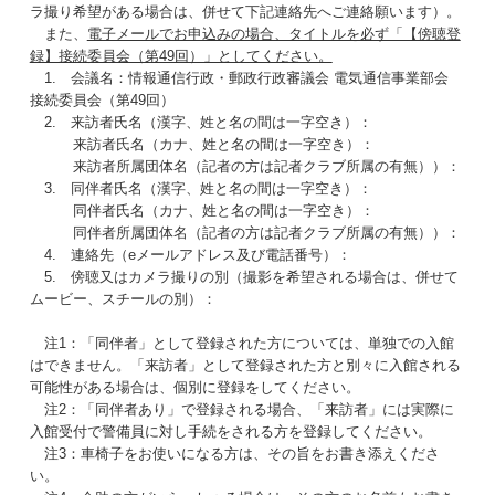
ラ撮り希望がある場合は、併せて下記連絡先へご連絡願います）。
また、
電子メールでお申込みの場合、タイトルを必ず「【傍聴登
録】接続委員会（第49回）」としてください。
1. 会議名：情報通信行政・郵政行政審議会 電気通信事業部会
接続委員会（第49回）
2. 来訪者氏名（漢字、姓と名の間は一字空き）：
来訪者氏名（カナ、姓と名の間は一字空き）：
来訪者所属団体名（記者の方は記者クラブ所属の有無））：
3. 同伴者氏名（漢字、姓と名の間は一字空き）：
同伴者氏名（カナ、姓と名の間は一字空き）：
同伴者所属団体名（記者の方は記者クラブ所属の有無））：
4. 連絡先（eメールアドレス及び電話番号）：
5. 傍聴又はカメラ撮りの別（撮影を希望される場合は、併せて
ムービー、スチールの別）：
注1：「同伴者」として登録された方については、単独での入館
はできません。「来訪者」として登録された方と別々に入館される
可能性がある場合は、個別に登録をしてください。
注2：「同伴者あり」で登録される場合、「来訪者」には実際に
入館受付で警備員に対し手続をされる方を登録してください。
注3：車椅子をお使いになる方は、その旨をお書き添えくださ
い。