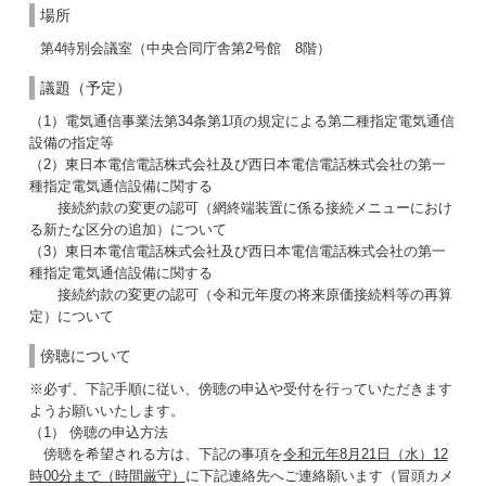
場所
第4特別会議室（中央合同庁舎第2号館 8階）
議題（予定）
（1）電気通信事業法第34条第1項の規定による第二種指定電気通信
設備の指定等
（2）東日本電信電話株式会社及び西日本電信電話株式会社の第一
種指定電気通信設備に関する
接続約款の変更の認可（網終端装置に係る接続メニューにおけ
る新たな区分の追加）について
（3）東日本電信電話株式会社及び西日本電信電話株式会社の第一
種指定電気通信設備に関する
接続約款の変更の認可（令和元年度の将来原価接続料等の再算
定）について
傍聴について
※必ず、下記手順に従い、傍聴の申込や受付を行っていただきます
ようお願いいたします。
（1） 傍聴の申込方法
傍聴を希望される方は、下記の事項を
令和元年8月21日（水）12
時00分まで（時間厳守）
に下記連絡先へご連絡願います（冒頭カメ