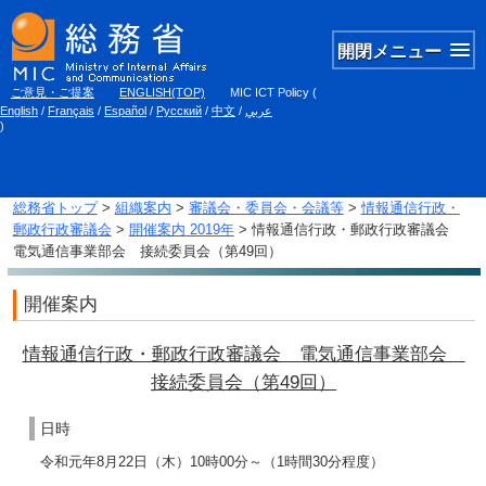
開閉メニュー
ご意見・ご提案
ENGLISH(TOP)
MIC ICT Policy
(
English
/
Français
/
Español
/
Русский
/
中文
/
عربي
)
総務省トップ
>
組織案内
>
審議会・委員会・会議等
>
情報通信行政・
郵政行政審議会
>
開催案内 2019年
> 情報通信行政・郵政行政審議会
電気通信事業部会 接続委員会（第49回）
開催案内
情報通信行政・郵政行政審議会 電気通信事業部会
接続委員会（第49回）
日時
令和元年8月22日（木）10時00分～（1時間30分程度）