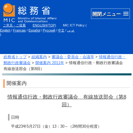
開閉メニュー
ご意見・ご提案
ENGLISH(TOP)
MIC ICT Policy
(
English
/
Français
/
Español
/
Русский
/
中文
/
عربي
)
総務省トップ
>
組織案内
>
審議会・委員会・会議等
>
情報通信行政・
郵政行政審議会
>
開催案内 2011年
> 情報通信行政・郵政行政審議会
有線放送部会（第8回）
開催案内
情報通信行政・郵政行政審議会 有線放送部会（第8
回）
日時
平成23年5月27日（金）13：30～（2時間30分程度）