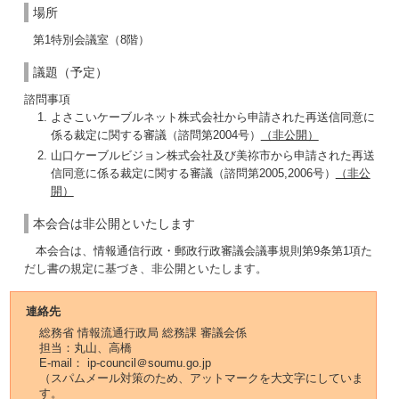
場所
第1特別会議室（8階）
議題（予定）
諮問事項
よさこいケーブルネット株式会社から申請された再送信同意に
係る裁定に関する審議（諮問第2004号）
（非公開）
山口ケーブルビジョン株式会社及び美祢市から申請された再送
信同意に係る裁定に関する審議（諮問第2005,2006号）
（非公
開）
本会合は非公開といたします
本会合は、情報通信行政・郵政行政審議会議事規則第9条第1項た
だし書の規定に基づき、非公開といたします。
連絡先
総務省 情報流通行政局 総務課 審議会係
担当：丸山、高橋
E-mail： ip-council＠soumu.go.jp
（スパムメール対策のため、アットマークを大文字にしていま
す。