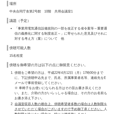
場所
中央合同庁舎第2号館 10階 共用会議室1
議題（予定）
「事業用電気通信設備規則の一部を改正する省令案等～重要通
信の義務化に関する制度改正～」に寄せられた意見及びそれに
対する考え方（案）について 他
傍聴可能人数
15名程度
傍聴を御希望の方は以下の点に御留意ください。
傍聴をご希望の方は、平成22年4月12日（月）17時00分まで
に、下記傍聴申込先まで、氏名、所属事業者名等、連絡先をE
メールで事前登録してください。
※ 車椅子をお使いになられる方はその旨お書き添えくださ
い。また、介助の方がいらっしゃる場合は、その方のお名前も
お書き添え下さい。
会議室収容人数の都合上、傍聴希望者多数の場合は人数制限を
させていただく場合がございますので予め御了承ください。
人