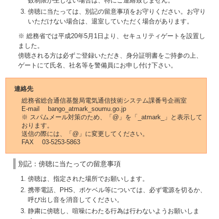
数制限が生じない場合は、特にご連絡致しません。
傍聴に当たっては、別記の留意事項をお守りください。お守り
いただけない場合は、退室していただく場合があります。
※ 総務省では平成20年5月1日より、セキュリティゲートを設置し
ました。
傍聴される方は必ずご登録いただき、身分証明書をご持参の上、
ゲートにて氏名、社名等を警備員にお申し付け下さい。
連絡先
総務省総合通信基盤局電気通信技術システム課番号企画室
E-mail bango_atmark_soumu.go.jp
※ スパムメール対策のため、「@」を「_atmark_」と表示して
おります。
送信の際には、「@」に変更してください。
FAX 03-5253-5863
別記：傍聴に当たっての留意事項
傍聴は、指定された場所でお願いします。
携帯電話、PHS、ポケベル等については、必ず電源を切るか、
呼び出し音を消音してください。
静粛に傍聴し、喧噪にわたる行為は行わないようお願いしま