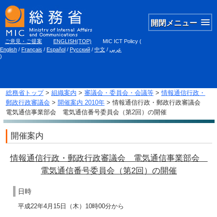
開閉メニュー
ご意見・ご提案
ENGLISH(TOP)
MIC ICT Policy
(
English
/
Français
/
Español
/
Русский
/
中文
/
عربي
)
総務省トップ
>
組織案内
>
審議会・委員会・会議等
>
情報通信行政・
郵政行政審議会
>
開催案内 2010年
> 情報通信行政・郵政行政審議会
電気通信事業部会 電気通信番号委員会（第2回）の開催
開催案内
情報通信行政・郵政行政審議会 電気通信事業部会
電気通信番号委員会（第2回）の開催
日時
平成22年4月15日（木）10時00分から