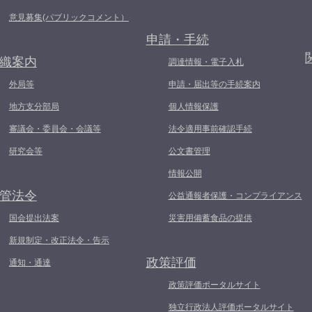
意見募集(パブリックコメント）
申請・手続
織案内
調達情報・電子入札
外局等
申請・届出等の手続案内
地方支分部局
個人情報保護
審議会・委員会・会議等
法令適用事前確認手続
研究会等
公文書管理
情報公開
管法令
公益通報者保護・コンプライアンス
国会提出法案
災害用備蓄食品の提供
新規制定・改正法令・告示
政策評価
通知・通達
政策評価ポータルサイト
独立行政法人評価ポータルサイト