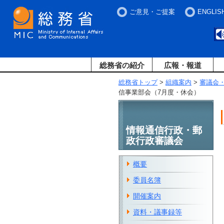
ご意見・ご提案
ENGLIS
総務省の紹介
広報・報道
総務省トップ
>
組織案内
>
審議会
信事業部会（7月度・休会）
情報通信行政・郵
政行政審議会
概要
委員名簿
開催案内
資料・議事録等