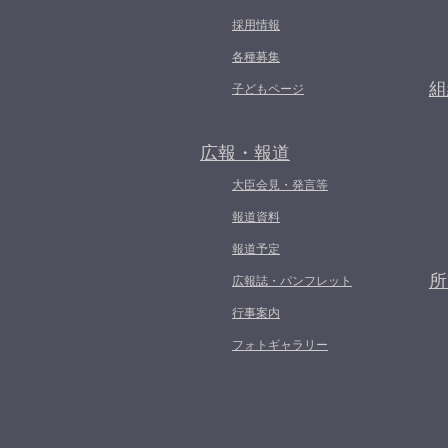
採用情報
各種募集
組
子どもページ
広報・報道
大臣会見・発言等
報道資料
報道予定
所
広報誌・パンフレット
行事案内
フォトギャラリー