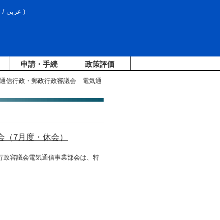
文
/
عربي
)
申請・手続
政策評価
報通信行政・郵政行政審議会 電気通
会（7月度・休会）
行政審議会電気通信事業部会は、特