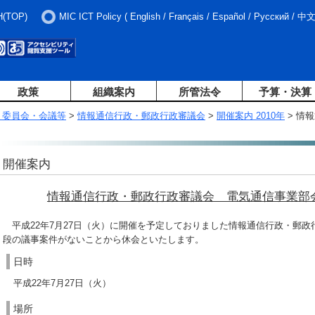
H(TOP)
MIC ICT Policy
(
English
/
Français
/
Español
/
Русский
/
中
政策
組織案内
所管法令
予算・決算
・委員会・会議等
>
情報通信行政・郵政行政審議会
>
開催案内 2010年
> 情
開催案内
情報通信行政・郵政行政審議会 電気通信事業部
平成22年7月27日（火）に開催を予定しておりました情報通信行政・郵政
段の議事案件がないことから休会といたします。
日時
平成22年7月27日（火）
場所