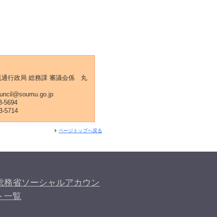
流通行政局 総務課 審議会係 丸
uncil@soumu.go.jp
-5694
3-5714
ページトップへ戻る
総務省ソーシャルアカウン
ト一覧