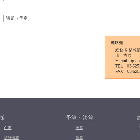
議題（予定）
連絡先
総務省 情報
山 吉原
E-mail ip-co
TEL 03-5253
FAX 03-525
策
予算・決算
白書
予算
統計情報
決算