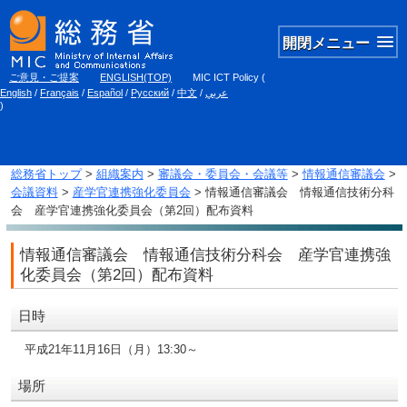
開閉メニュー
ご意見・ご提案
ENGLISH(TOP)
MIC ICT Policy
(
English
/
Français
/
Español
/
Русский
/
中文
/
عربي
)
総務省トップ
>
組織案内
>
審議会・委員会・会議等
>
情報通信審議会
>
会議資料
>
産学官連携強化委員会
> 情報通信審議会 情報通信技術分科
会 産学官連携強化委員会（第2回）配布資料
情報通信審議会 情報通信技術分科会 産学官連携強
化委員会（第2回）配布資料
日時
平成21年11月16日（月）13:30～
場所