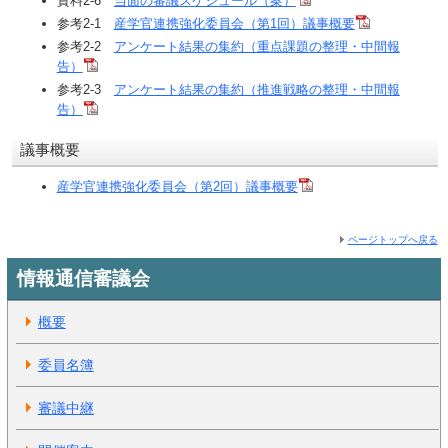
資料2-6
当面の審議スケジュール（案）
参考2-1
産学官連携強化委員会（第1回）議事概要
参考2-2
アンケート結果の集約（重点課題の整理・中間報
告）
参考2-3
アンケート結果の集約（推進戦略の整理・中間報
告）
議事概要
産学官連携強化委員会（第2回）議事概要
ページトップへ戻る
情報通信審議会
概要
委員名簿
審議中継