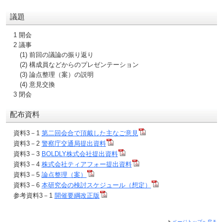
議題
1 開会
2 議事
(1) 前回の議論の振り返り
(2) 構成員などからのプレゼンテーション
(3) 論点整理（案）の説明
(4) 意見交換
3 閉会
配布資料
資料3－1
第二回会合で頂戴した主なご意見
資料3－2
警察庁交通局提出資料
資料3－3
BOLDLY株式会社提出資料
資料3－4
株式会社ティアフォー提出資料
資料3－5
論点整理（案）
資料3－6
本研究会の検討スケジュール（想定）
参考資料3－1
開催要綱改正版
ページトップへ戻る