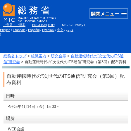
開閉メニュー
ご意見・ご提案
ENGLISH(TOP)
MIC ICT Policy
(
English
/
Français
/
Español
/
Русский
/
中文
/
عربي
)
総務省トップ
>
組織案内
>
研究会等
>
自動運転時代の“次世代のITS通
信”研究会
> 自動運転時代の“次世代のITS通信”研究会（第3回）配布資料
自動運転時代の“次世代のITS通信”研究会（第3回）配
布資料
日時
令和5年4月14日（金）15:00～
場所
WEB会議