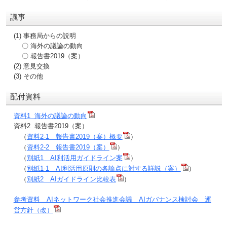
議事
(1) 事務局からの説明
〇 海外の議論の動向
〇 報告書2019（案）
(2) 意見交換
(3) その他
配付資料
資料1 海外の議論の動向
資料2 報告書2019（案）
（
資料2-1 報告書2019（案）概要
）
（
資料2-2 報告書2019（案）
）
（
別紙1 AI利活用ガイドライン案
）
（
別紙1-1 AI利活用原則の各論点に対する詳説（案）
）
（
別紙2 AIガイドライン比較表
）
参考資料 AIネットワーク社会推進会議 AIガバナンス検討会 運
営方針（改）