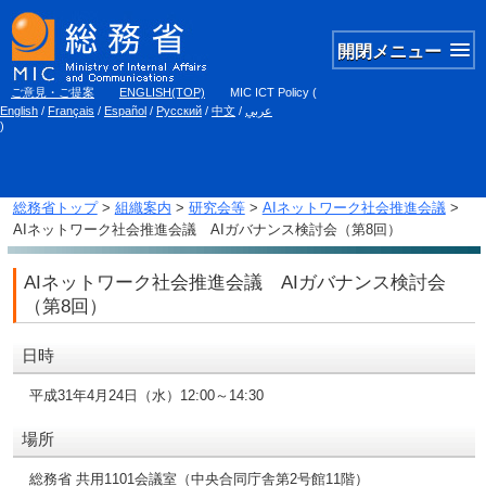
開閉メニュー
ご意見・ご提案
ENGLISH(TOP)
MIC ICT Policy
(
English
/
Français
/
Español
/
Русский
/
中文
/
عربي
)
総務省トップ
>
組織案内
>
研究会等
>
AIネットワーク社会推進会議
>
AIネットワーク社会推進会議 AIガバナンス検討会（第8回）
AIネットワーク社会推進会議 AIガバナンス検討会
（第8回）
日時
平成31年4月24日（水）12:00～14:30
場所
総務省 共用1101会議室（中央合同庁舎第2号館11階）