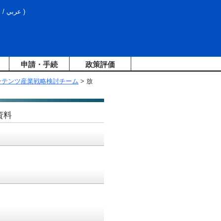
文
/
عربي
)
申請・手続
政策評価
ンテンツ産業戦略検討チーム
> 放
資料