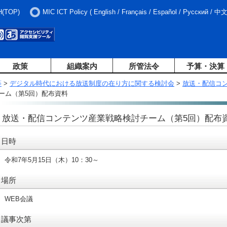
H(TOP)
MIC ICT Policy
(
English
/
Français
/
Español
/
Русский
/
中
政策
組織案内
所管法令
予算・決算
等
>
デジタル時代における放送制度の在り方に関する検討会
>
放送・配信コ
ーム（第5回）配布資料
放送・配信コンテンツ産業戦略検討チーム（第5回）配布
日時
令和7年5月15日（木）10：30～
場所
WEB会議
議事次第