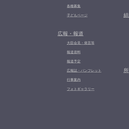
各種募集
組
子どもページ
広報・報道
大臣会見・発言等
報道資料
報道予定
所
広報誌・パンフレット
行事案内
フォトギャラリー