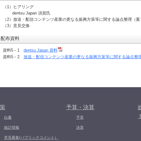
（1）ヒアリング
dentsu Japan 須賀氏
（2）放送・配信コンテンツ産業の更なる振興方策等に関する論点整理（案
（3）意見交換
配布資料
資料5－1
dentsu Japan 資料
資料5－2
放送・配信コンテンツ産業の更なる振興方策等に関する論点整
策
予算・決算
白書
予算
統計情報
決算
意見募集(パブリックコメント）