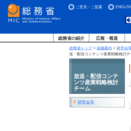
ご意見・ご提案
ENGLIS
総務省の紹介
広報・報道
総務省トップ
>
組織案内
>
研究会
送・配信コンテンツ産業戦略検討チ
放送・配信コンテ
ンツ産業戦略検討
チーム
研究会等