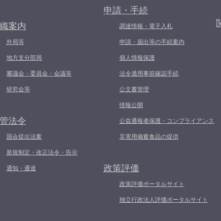
申請・手続
織案内
調達情報・電子入札
外局等
申請・届出等の手続案内
地方支分部局
個人情報保護
審議会・委員会・会議等
法令適用事前確認手続
研究会等
公文書管理
情報公開
管法令
公益通報者保護・コンプライアンス
国会提出法案
災害用備蓄食品の提供
新規制定・改正法令・告示
政策評価
通知・通達
政策評価ポータルサイト
独立行政法人評価ポータルサイト