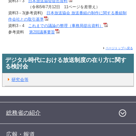
資料3－3
日本放送協会提出資料
（令和5年7月12日 11ページを差替え）
資料3－3(参考資料)
日本放送協会 放送番組の制作に関する番組制
作会社との取引基準
資料3－4
これまでの議論の整理（事務局提出資料）
参考資料
第2回議事要旨
ページトップへ戻る
デジタル時代における放送制度の在り方に関す
る検討会
研究会等
総務省の紹介
広報・報道