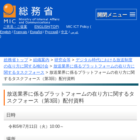
開閉メニュー
ご意見・ご提案
ENGLISH(TOP)
MIC ICT Policy
(
English
/
Français
/
Español
/
Русский
/
中文
/
عربي
)
総務省トップ
>
組織案内
>
研究会等
>
デジタル時代における放送制度
の在り方に関する検討会
>
放送業界に係るプラットフォームの在り方に
関するタスクフォース
> 放送業界に係るプラットフォームの在り方に関
するタスクフォース（第3回）配付資料
放送業界に係るプラットフォームの在り方に関するタ
スクフォース（第3回）配付資料
日時
令和5年7月11日（火）10:00～
場所