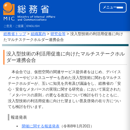
メニュー
ご意見・ご提案
ENGLISH
総務省トップ
>
組織案内
>
研究会等
> 没入型技術の利活用促進に向け
たマルチステークホルダー連携会合
没入型技術の利活用促進に向けたマルチステークホル
ダー連携会合
本会合では、仮想空間の関連サービス提供者をはじめ、デバイス
メーカーやビジネスユーザーも含めた没入型技術に関わるマルチス
テークホルダーが、互いに知見を共有及び議論をし、総務省の「安
心・安全なメタバースの実現に関する研究会」において策定された
「メタバースの原則」の更なる改定について検討を行うとともに、
没入型技術の利活用促進に向けた望ましい普及啓発の在り方につい
ても検討を行います。
報道発表
開催に関する報道発表
（令和8年1月20日）