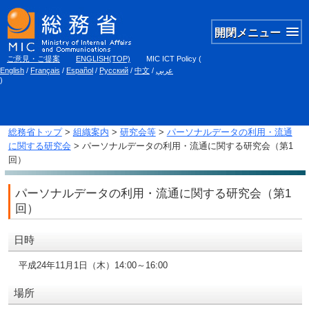
開閉メニュー
ご意見・ご提案
ENGLISH(TOP)
MIC ICT Policy
(
English
/
Français
/
Español
/
Русский
/
中文
/
عربي
)
総務省トップ
>
組織案内
>
研究会等
>
パーソナルデータの利用・流通
に関する研究会
> パーソナルデータの利用・流通に関する研究会（第1
回）
パーソナルデータの利用・流通に関する研究会（第1
回）
日時
平成24年11月1日（木）14:00～16:00
場所