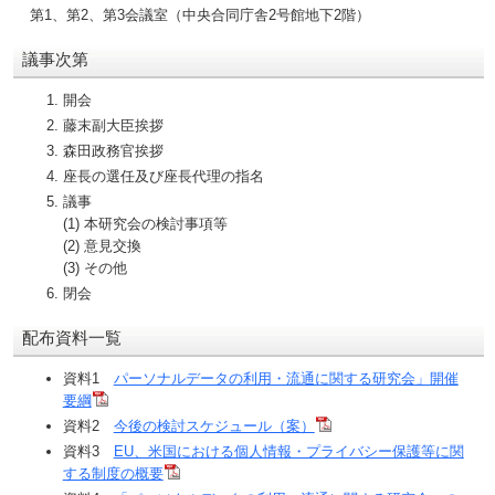
第1、第2、第3会議室（中央合同庁舎2号館地下2階）
議事次第
開会
藤末副大臣挨拶
森田政務官挨拶
座長の選任及び座長代理の指名
議事
(1) 本研究会の検討事項等
(2) 意見交換
(3) その他
閉会
配布資料一覧
資料1
パーソナルデータの利用・流通に関する研究会」開催
要綱
資料2
今後の検討スケジュール（案）
資料3
EU、米国における個人情報・プライバシー保護等に関
する制度の概要