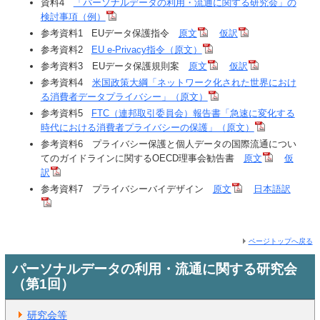
資料4
「パーソナルデータの利用・流通に関する研究会」の
検討事項（例）
参考資料1 EUデータ保護指令
原文
仮訳
参考資料2
EU e-Privacy指令（原文）
参考資料3 EUデータ保護規則案
原文
仮訳
参考資料4
米国政策大綱「ネットワーク化された世界におけ
る消費者データプライバシー」（原文）
参考資料5
FTC（連邦取引委員会）報告書「急速に変化する
時代における消費者プライバシーの保護」（原文）
参考資料6 プライバシー保護と個人データの国際流通につい
てのガイドラインに関するOECD理事会勧告書
原文
仮
訳
参考資料7 プライバシーバイデザイン
原文
日本語訳
ページトップへ戻る
パーソナルデータの利用・流通に関する研究会
（第1回）
研究会等