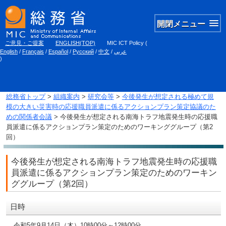
開閉メニュー
ご意見・ご提案
ENGLISH(TOP)
MIC ICT Policy
(
English
/
Français
/
Español
/
Русский
/
中文
/
عربي
)
総務省トップ
>
組織案内
>
研究会等
>
今後発生が想定される極めて規
模の大きい災害時の応援職員派遣に係るアクションプラン策定協議のた
めの関係者会議
> 今後発生が想定される南海トラフ地震発生時の応援職
員派遣に係るアクションプラン策定のためのワーキンググループ（第2
回）
今後発生が想定される南海トラフ地震発生時の応援職
員派遣に係るアクションプラン策定のためのワーキン
ググループ（第2回）
日時
令和5年9月14日（木）10時00分～12時00分