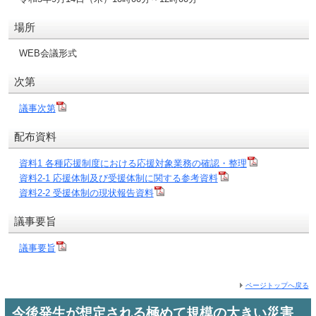
場所
WEB会議形式
次第
議事次第
配布資料
資料1 各種応援制度における応援対象業務の確認・整理
資料2-1 応援体制及び受援体制に関する参考資料
資料2-2 受援体制の現状報告資料
議事要旨
議事要旨
ページトップへ戻る
今後発生が想定される極めて規模の大きい災害