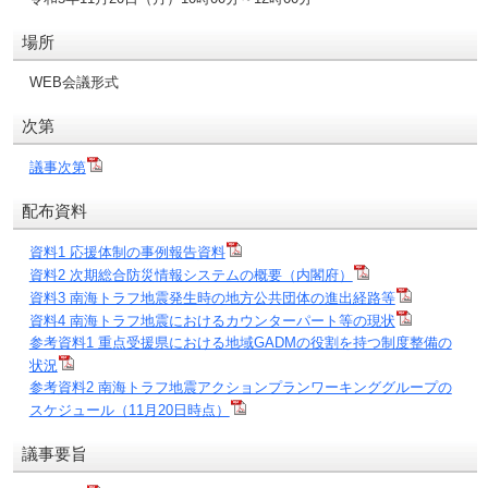
場所
WEB会議形式
次第
議事次第
配布資料
資料1 応援体制の事例報告資料
資料2 次期総合防災情報システムの概要（内閣府）
資料3 南海トラフ地震発生時の地方公共団体の進出経路等
資料4 南海トラフ地震におけるカウンターパート等の現状
参考資料1 重点受援県における地域GADMの役割を持つ制度整備の
状況
参考資料2 南海トラフ地震アクションプランワーキンググループの
スケジュール（11月20日時点）
議事要旨