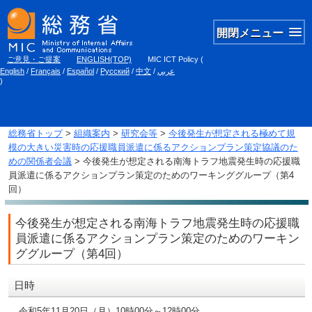
開閉メニュー
ご意見・ご提案
ENGLISH(TOP)
MIC ICT Policy
(
English
/
Français
/
Español
/
Русский
/
中文
/
عربي
)
総務省トップ
>
組織案内
>
研究会等
>
今後発生が想定される極めて規
模の大きい災害時の応援職員派遣に係るアクションプラン策定協議のた
めの関係者会議
> 今後発生が想定される南海トラフ地震発生時の応援職
員派遣に係るアクションプラン策定のためのワーキンググループ（第4
回）
今後発生が想定される南海トラフ地震発生時の応援職
員派遣に係るアクションプラン策定のためのワーキン
ググループ（第4回）
日時
令和5年11月20日（月）10時00分～12時00分