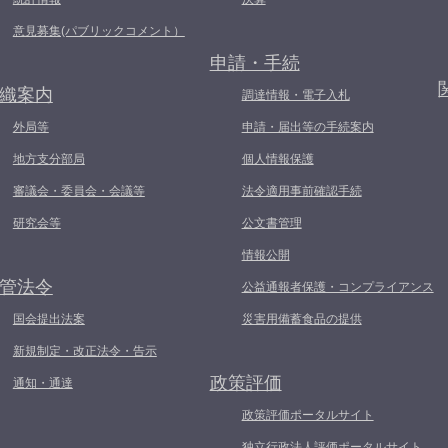
意見募集(パブリックコメント）
申請・手続
織案内
調達情報・電子入札
外局等
申請・届出等の手続案内
地方支分部局
個人情報保護
審議会・委員会・会議等
法令適用事前確認手続
研究会等
公文書管理
情報公開
管法令
公益通報者保護・コンプライアンス
国会提出法案
災害用備蓄食品の提供
新規制定・改正法令・告示
政策評価
通知・通達
政策評価ポータルサイト
独立行政法人評価ポータルサイト