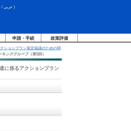
文
/
عربي
)
申請・手続
政策評価
クションプラン策定協議のための関
ーキンググループ（第5回）
遣に係るアクションプラン