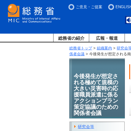
ご意見・ご提案
ENGLIS
総務省の紹介
広報・報道
総務省トップ
>
組織案内
>
研究会
係者会議
> 今後発生が想定される
今後発生が想定さ
れる極めて規模の
大きい災害時の応
援職員派遣に係る
アクションプラン
策定協議のための
関係者会議
研究会等