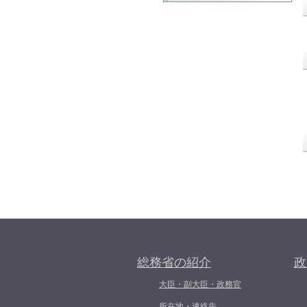
総務省の紹介
政
大臣・副大臣・政務官
所在地・連絡先