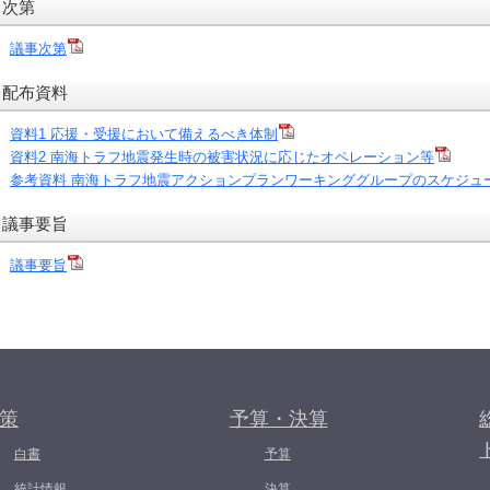
次第
議事次第
配布資料
資料1 応援・受援において備えるべき体制
資料2 南海トラフ地震発生時の被害状況に応じたオペレーション等
参考資料 南海トラフ地震アクションプランワーキンググループのスケジュー
議事要旨
議事要旨
策
予算・決算
白書
予算
統計情報
決算