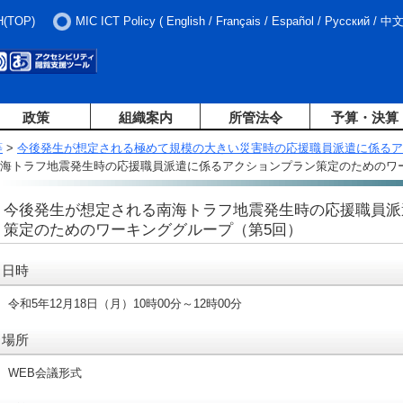
H(TOP)
MIC ICT Policy
(
English
/
Français
/
Español
/
Русский
/
中
政策
組織案内
所管法令
予算・決算
等
>
今後発生が想定される極めて規模の大きい災害時の応援職員派遣に係るア
南海トラフ地震発生時の応援職員派遣に係るアクションプラン策定のためのワ
今後発生が想定される南海トラフ地震発生時の応援職員派
策定のためのワーキンググループ（第5回）
日時
令和5年12月18日（月）10時00分～12時00分
場所
WEB会議形式