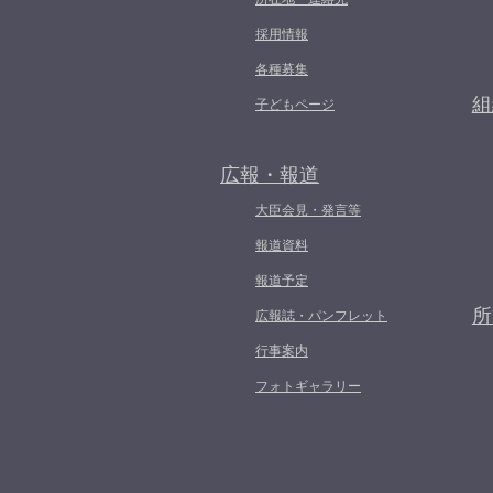
採用情報
各種募集
組
子どもページ
広報・報道
大臣会見・発言等
報道資料
報道予定
所
広報誌・パンフレット
行事案内
フォトギャラリー