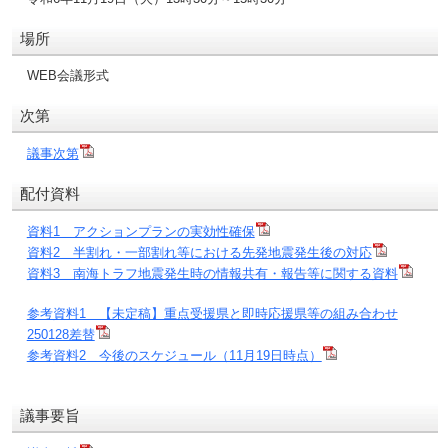
場所
WEB会議形式
次第
議事次第
配付資料
資料1＿アクションプランの実効性確保
資料2＿半割れ・一部割れ等における先発地震発生後の対応
資料3＿南海トラフ地震発生時の情報共有・報告等に関する資料
参考資料1 【未定稿】重点受援県と即時応援県等の組み合わせ
250128差替
参考資料2＿今後のスケジュール（11月19日時点）
議事要旨