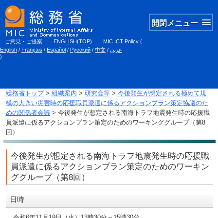
開閉メニュー
ご意見・ご提案
ENGLISH(TOP)
MIC ICT Policy
(
English
/
Français
/
Español
/
Русский
/
中文
/
عربي
)
総務省トップ
>
組織案内
>
研究会等
>
今後発生が想定される極めて規
模の大きい災害時の応援職員派遣に係るアクションプラン策定協議のた
めの関係者会議
> 今後発生が想定される南海トラフ地震発生時の応援職
員派遣に係るアクションプラン策定のためのワーキンググループ（第8
回）
今後発生が想定される南海トラフ地震発生時の応援職
員派遣に係るアクションプラン策定のためのワーキン
ググループ（第8回）
日時
令和6年11月19日（火）13時30分～15時30分