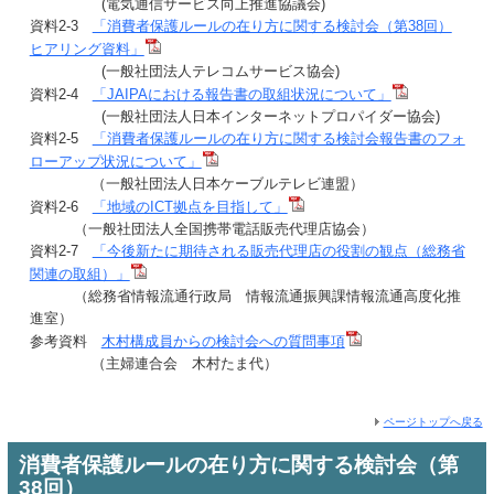
(電気通信サービス向上推進協議会)
資料2-3
「消費者保護ルールの在り方に関する検討会（第38回）
ヒアリング資料」
(一般社団法人テレコムサービス協会)
資料2-4
「JAIPAにおける報告書の取組状況について」
(一般社団法人日本インターネットプロパイダー協会)
資料2-5
「消費者保護ルールの在り方に関する検討会報告書のフォ
ローアップ状況について」
（一般社団法人日本ケーブルテレビ連盟）
資料2-6
「地域のICT拠点を目指して」
（一般社団法人全国携帯電話販売代理店協会）
資料2-7
「今後新たに期待される販売代理店の役割の観点（総務省
関連の取組）」
（総務省情報流通行政局 情報流通振興課情報流通高度化推
進室）
参考資料
木村構成員からの検討会への質問事項
（主婦連合会 木村たま代）
ページトップへ戻る
消費者保護ルールの在り方に関する検討会（第
38回）