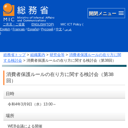
開閉メニュー
ご意見・ご提案
ENGLISH(TOP)
MIC ICT Policy
(
English
/
Français
/
Español
/
Русский
/
中文
/
عربي
)
総務省トップ
>
組織案内
>
研究会等
>
消費者保護ルールの在り方に関
する検討会
> 消費者保護ルールの在り方に関する検討会（第38回）
消費者保護ルールの在り方に関する検討会（第38
回）
日時
令和4年3月9日（水）13:00～
場所
WEB会議による開催