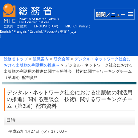
開閉メニュー
ご意見・ご提案
ENGLISH(TOP)
MIC ICT Policy
(
English
/
Français
/
Español
/
Русский
/
中文
/
عربي
)
総務省トップ
>
組織案内
>
研究会等
>
デジタル・ネットワーク社会に
おける出版物の利活用の推進～
> デジタル・ネットワーク社会における
出版物の利活用の推進に関する懇談会 技術に関するワーキングチーム
（第3回）配布資料
デジタル・ネットワーク社会における出版物の利活用
の推進に関する懇談会 技術に関するワーキングチー
ム（第3回）配布資料
日時
平成22年4月27日（火）17：00～