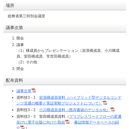
場所
総務省第三特別会議室
議事次第
開会
議事
（1）構成員からプレゼンテーション（岩浪構成員、小川構成
員、室田構成員、常世田構成員）
（2）その他
閉会
配布資料
議事次第
資料技3－1
岩浪構成員資料（ハイブリッド型デジタルコンテ
ンツ流通の概要と実証実験プロジェクトについて）
資料技3－2
小川構成員資料（既存書籍のデジタル化）
資料技3－3 室田構成員資料（
プリプレスワークフローの変遷
並びに電子出版に向けた取組
、
書誌情報データベースの紹
介
）