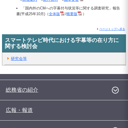
「国内外のCMへの字幕付与状況等に関する調査研究」報告
書(平成25年10月)（
全体版
/
概要版
）
ページトップへ戻る
スマートテレビ時代における字幕等の在り方に
関する検討会
研究会等
総務省の紹介
広報・報道