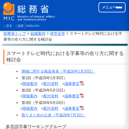
メニュー
ご意見・ご提案
ENGLISH
総務省トップ
>
組織案内
>
研究会等
> スマートテレビ時代における字
幕等の在り方に関する検討会
スマートテレビ時代における字幕等の在り方に関する
検討会
開催に関する報道発表（平成26年1月20日）
第1回（平成26年1月30日）
○
開催案内
○
配付資料
○
議事要旨
第2回（平成26年5月15日）
○
開催案内
○
配付資料
○
議事要旨
第3回（平成26年6月24日）
○
開催案内
○
配付資料
○
議事要旨
取りまとめの公表（平成26年7月3日）
多言語字幕ワーキンググループ