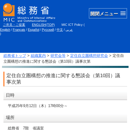
開閉メニュー
ご意見・ご提案
ENGLISH(TOP)
MIC ICT Policy
(
English
/
Français
/
Español
/
Русский
/
中文
/
عربي
)
総務省トップ
>
組織案内
>
研究会等
>
定住自立圏構想研究会
> 定住自
立圏構想の推進に関する懇談会（第10回）議事次第
定住自立圏構想の推進に関する懇談会（第10回）議
事次第
日時
平成25年9月12日（木）17時00分～
場所
総務省 7階 省議室