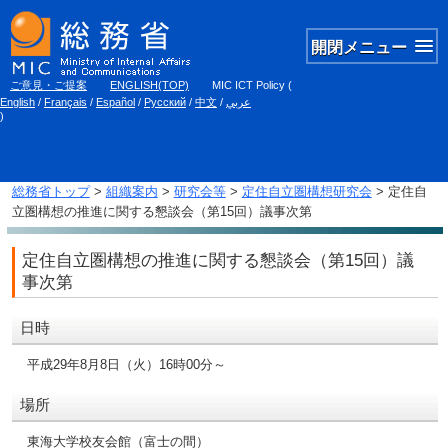
開閉メニュー
ご意見・ご提案
ENGLISH(TOP)
MIC ICT Policy
(
English
/
Français
/
Español
/
Русский
/
中文
/
عربي
)
総務省トップ
>
組織案内
>
研究会等
>
定住自立圏構想研究会
> 定住自
立圏構想の推進に関する懇談会（第15回）議事次第
定住自立圏構想の推進に関する懇談会（第15回）議
事次第
日時
平成29年8月8日（火）16時00分～
場所
東海大学校友会館（富士の間）