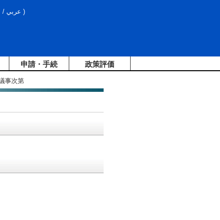
文
/
عربي
)
申請・手続
政策評価
議事次第