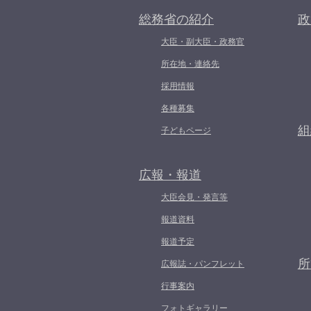
総務省の紹介
政
大臣・副大臣・政務官
所在地・連絡先
採用情報
各種募集
組
子どもページ
広報・報道
大臣会見・発言等
報道資料
報道予定
所
広報誌・パンフレット
行事案内
フォトギャラリー