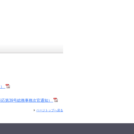
中）
行応第39号総務事務次官通知）
ページトップへ戻る