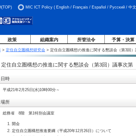
H(TOP)
MIC ICT Policy
(
English
/
Français
/
Español
/
Русский
/
中
政策
組織案内
所管法令
予算・決算
等
>
定住自立圏構想研究会
> 定住自立圏構想の推進に関する懇談会（第3回）
定住自立圏構想の推進に関する懇談会（第3回）議事次第
日時
平成21年2月25日(水)10時00分～
場所
総務省 8階 第1特別会議室
開会
定住自立圏構想推進要綱（平成20年12月26日）について