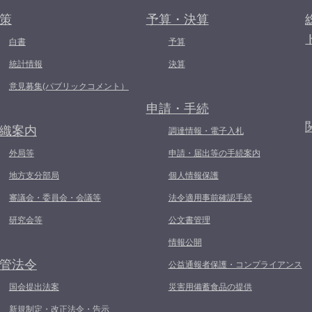
策
予算・決算
白書
予算
統計情報
決算
意見募集(パブリックコメント）
申請・手続
織案内
調達情報・電子入札
外局等
申請・届出等の手続案内
地方支分部局
個人情報保護
審議会・委員会・会議等
法令適用事前確認手続
研究会等
公文書管理
情報公開
管法令
公益通報者保護・コンプライアンス
国会提出法案
災害用備蓄食品の提供
新規制定・改正法令・告示