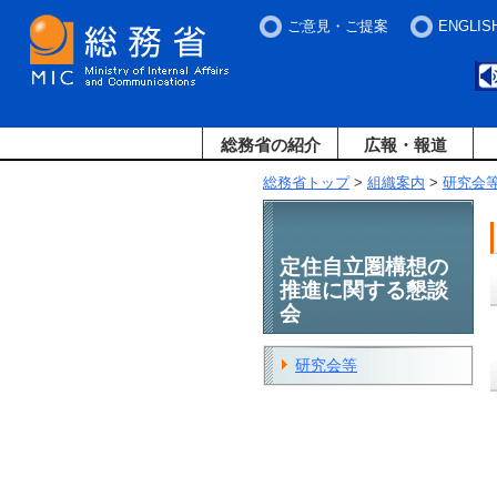
ご意見・ご提案
ENGLIS
総務省の紹介
広報・報道
総務省トップ
>
組織案内
>
研究会
定住自立圏構想の
推進に関する懇談
会
研究会等