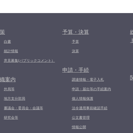
策
予算・決算
白書
予算
統計情報
決算
意見募集(パブリックコメント）
申請・手続
織案内
調達情報・電子入札
外局等
申請・届出等の手続案内
地方支分部局
個人情報保護
審議会・委員会・会議等
法令適用事前確認手続
研究会等
公文書管理
情報公開