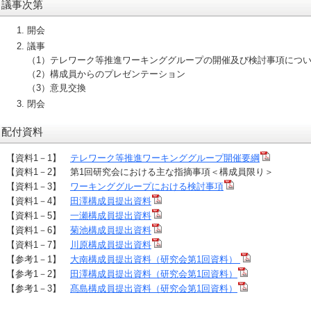
議事次第
開会
議事
（1）テレワーク等推進ワーキンググループの開催及び検討事項につ
（2）構成員からのプレゼンテーション
（3）意見交換
閉会
配付資料
【資料1－1】
テレワーク等推進ワーキンググループ開催要綱
【資料1－2】 第1回研究会における主な指摘事項＜構成員限り＞
【資料1－3】
ワーキンググループにおける検討事項
【資料1－4】
田澤構成員提出資料
【資料1－5】
一瀬構成員提出資料
【資料1－6】
菊池構成員提出資料
【資料1－7】
川原構成員提出資料
【参考1－1】
大南構成員提出資料（研究会第1回資料）
【参考1－2】
田澤構成員提出資料（研究会第1回資料）
【参考1－3】
髙島構成員提出資料（研究会第1回資料）