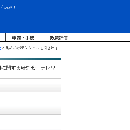
文
/
عربي
)
申請・手続
政策評価
会
> 地方のポテンシャルを引き出す
活用に関する研究会 テレワ