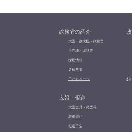
総務省の紹介
政
大臣・副大臣・政務官
所在地・連絡先
採用情報
各種募集
組
子どもページ
広報・報道
大臣会見・発言等
報道資料
報道予定