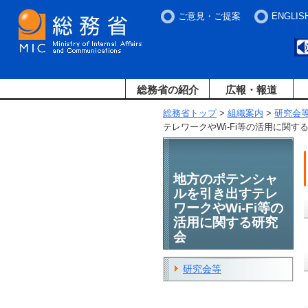
ご意見・ご提案
ENGLIS
総務省の紹介
広報・報道
総務省トップ
>
組織案内
>
研究会
テレワークやWi-Fi等の活用に関
地方のポテンシャ
ルを引き出すテレ
ワークやWi-Fi等の
活用に関する研究
会
研究会等