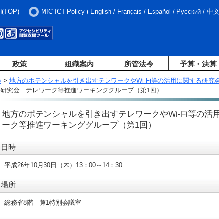
H(TOP)
MIC ICT Policy
(
English
/
Français
/
Español
/
Русский
/
中
政策
組織案内
所管法令
予算・決算
等
>
地方のポテンシャルを引き出すテレワークやWi-Fi等の活用に関する研究
する研究会 テレワーク等推進ワーキンググループ（第1回）
地方のポテンシャルを引き出すテレワークやWi-Fi等の
ーク等推進ワーキンググループ（第1回）
日時
平成26年10月30日（木）13：00～14：30
場所
総務省8階 第1特別会議室