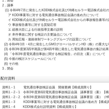
1．開会
2．議事
(1) 令和4年7月に発生したKDDI株式会社及び沖縄セルラー電話株式会社
ア KDDI事案等に対する電気通信事故検証会議の進め方について
イ KDDI株式会社及び沖縄セルラー電話株式会社からの事故報告書等の
ウ 事故報告書等に対する質疑応答
エ 総務大臣による行政指導文書の説明
オ 本件事故に関する検証の主要論点について
カ 周知広報・連絡体制ワーキンググループの設置について
(2) 令和4年3月・4月に発生したGMOグローバルサインHD（株）の重大
(3) 令和3年度第3四半期及び第4四半期に発生した電気通信事故の集計結
(4) 「令和3年度電気通信事故に関する検証報告」の目次（案）について
(5) 今後の検討スケジュールについて
(6) その他
3．閉会
配付資料
資料1－1 電気通信事故検証会議 開催要綱【構成員限り】
資料1－2－1 令和3年度第6回電気通信事故検証会議 議事要旨（案）【
資料1－2－2 令和3年度第6回電気通信事故検証会議 議事要旨（案）（
資料1－3 KDDI事案等に対する電気通信事故検証会議の進め方【構成
資料1－4 KDDI株式会社説明資料【構成員限り】