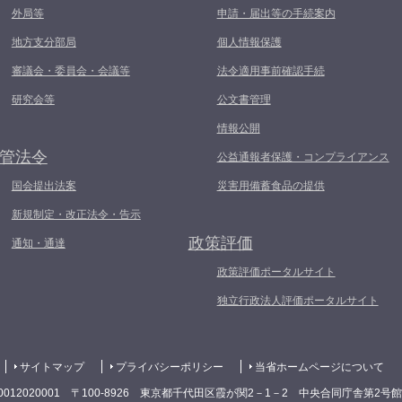
外局等
申請・届出等の手続案内
地方支分部局
個人情報保護
審議会・委員会・会議等
法令適用事前確認手続
研究会等
公文書管理
情報公開
管法令
公益通報者保護・コンプライアンス
国会提出法案
災害用備蓄食品の提供
新規制定・改正法令・告示
政策評価
通知・通達
政策評価ポータルサイト
独立行政法人評価ポータルサイト
サイトマップ
プライバシーポリシー
当省ホームページについて
0012020001 〒100-8926 東京都千代田区霞が関2－1－2 中央合同庁舎第2号