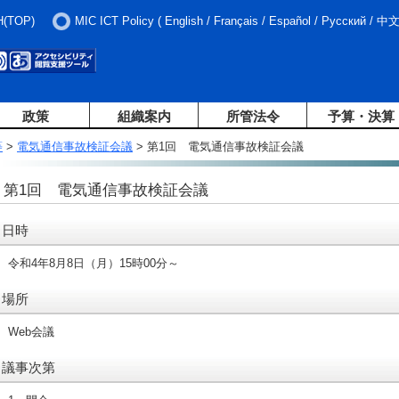
H(TOP)
MIC ICT Policy
(
English
/
Français
/
Español
/
Русский
/
中
政策
組織案内
所管法令
予算・決算
等
>
電気通信事故検証会議
> 第1回 電気通信事故検証会議
第1回 電気通信事故検証会議
日時
令和4年8月8日（月）15時00分～
場所
Web会議
議事次第