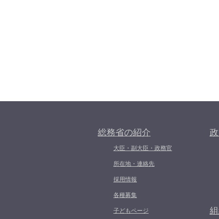
総務省の紹介
政
大臣・副大臣・政務官
所在地・連絡先
採用情報
各種募集
組
子どもページ