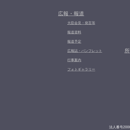
広報・報道
大臣会見・発言等
報道資料
報道予定
所
広報誌・パンフレット
行事案内
フォトギャラリー
法人番号200