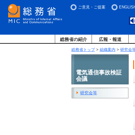
ご意見・ご提案
ENGLIS
総務省の紹介
広報・報道
総務省トップ
>
組織案内
>
研究会
電気通信事故検証
会議
研究会等