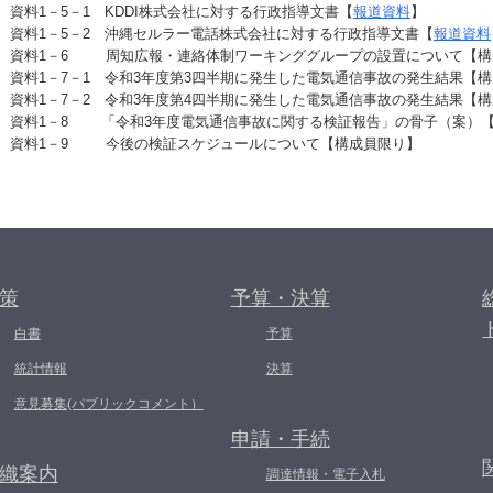
資料1－5－1 KDDI株式会社に対する行政指導文書【
報道資料
】
資料1－5－2 沖縄セルラー電話株式会社に対する行政指導文書【
報道資料
資料1－6 周知広報・連絡体制ワーキンググループの設置について【構
資料1－7－1 令和3年度第3四半期に発生した電気通信事故の発生結果【
資料1－7－2 令和3年度第4四半期に発生した電気通信事故の発生結果【
資料1－8 「令和3年度電気通信事故に関する検証報告」の骨子（案）
資料1－9 今後の検証スケジュールについて【構成員限り】
策
予算・決算
白書
予算
統計情報
決算
意見募集(パブリックコメント）
申請・手続
織案内
調達情報・電子入札