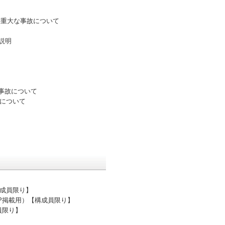
の重大な事故について
説明
な事故について
果について
構成員限り】
HP掲載用）【構成員限り】
員限り】