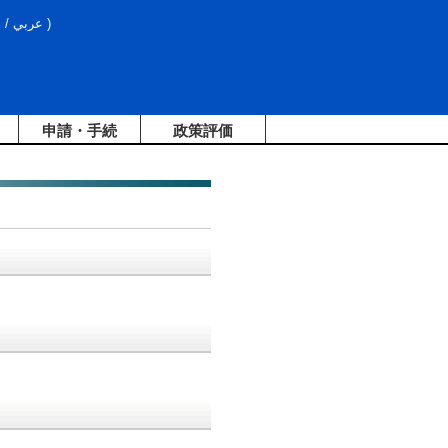
文
/
عربي
)
申請・手続
政策評価