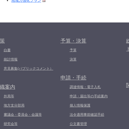
地域力強化プラン
策
予算・決算
白書
予算
統計情報
決算
意見募集(パブリックコメント）
申請・手続
織案内
調達情報・電子入札
外局等
申請・届出等の手続案内
地方支分部局
個人情報保護
審議会・委員会・会議等
法令適用事前確認手続
研究会等
公文書管理