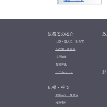
関連イベント
総務省の紹介
政
大臣・副大臣・政務官
所在地・連絡先
採用情報
各種募集
組
子どもページ
広報・報道
大臣会見・発言等
報道資料