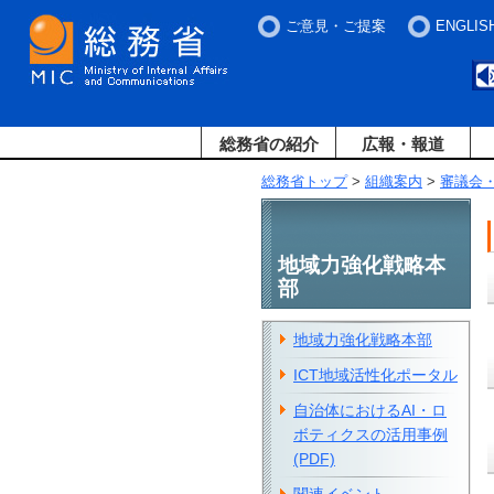
ご意見・ご提案
ENGLIS
総務省の紹介
広報・報道
総務省トップ
>
組織案内
>
審議会
地域力強化戦略本
部
地域力強化戦略本部
ICT地域活性化ポータル
自治体におけるAI・ロ
ボティクスの活用事例
(PDF)