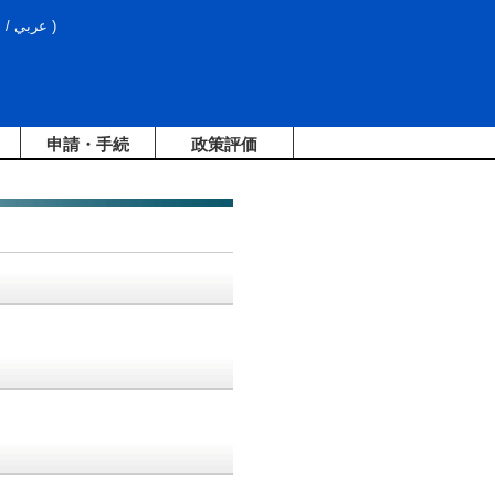
文
/
عربي
)
申請・手続
政策評価