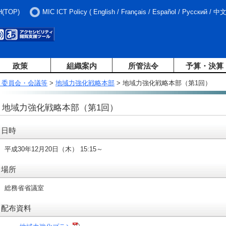
H(TOP)
MIC ICT Policy
(
English
/
Français
/
Español
/
Русский
/
中
政策
組織案内
所管法令
予算・決算
・委員会・会議等
>
地域力強化戦略本部
> 地域力強化戦略本部（第1回）
地域力強化戦略本部（第1回）
日時
平成30年12月20日（木） 15:15～
場所
総務省省議室
配布資料