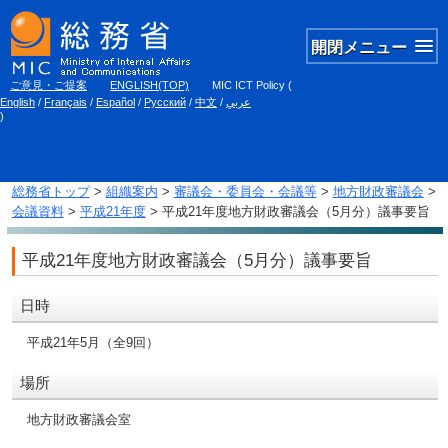
開閉メニュー
ご意見・ご提案
ENGLISH(TOP)
MIC ICT Policy
(
English
/
Français
/
Español
/
Русский
/
中文
/
عربي
)
総務省トップ
>
組織案内
>
審議会・委員会・会議等
>
地方財政審議会
>
会議資料
>
平成21年度
> 平成21年度地方財政審議会（5月分）議事要旨
平成21年度地方財政審議会（5月分）議事要旨
日時
平成21年5月（全9回）
場所
地方財政審議会室