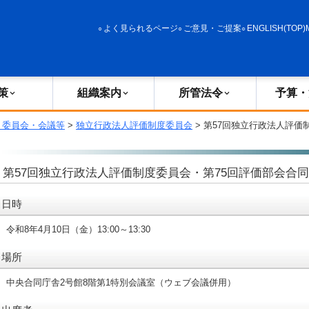
政策
組織案内
所管法令
予算・決算
よく見られるページ
ご意見・ご提案
ENGLISH(TOP)
策
組織案内
所管法令
予算・
・委員会・会議等
>
独立行政法人評価制度委員会
> 第57回独立行政法人評価
第57回独立行政法人評価制度委員会・第75回評価部会合
日時
令和8年4月10日（金）13:00～13:30
場所
中央合同庁舎2号館8階第1特別会議室（ウェブ会議併用）