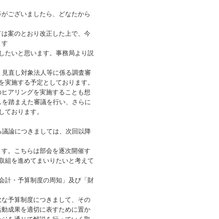
がございましたら、どなたから
は案のとおり改正した上で、今
ます
したいと思います。事務局より説
、見直し対象法人等に係る調査審
を実施する予定としております。
のヒアリングを実施することも想
しを踏まえた審議を行い、さらに
しております。
る議論につきましては、次回以降
す。こちらは部会を逐次開催す
取組を進めてまいりたいと考えて
会計・予算制度の周知」及び「財
な予算制度につきまして、その
活動成果を適切に表すために置か