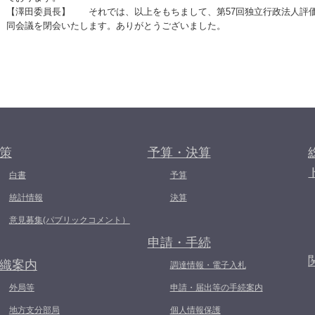
【澤田委員長】 それでは、以上をもちまして、第57回独立行政法人評価
同会議を閉会いたします。ありがとうございました。
策
予算・決算
白書
予算
統計情報
決算
意見募集(パブリックコメント）
申請・手続
織案内
調達情報・電子入札
外局等
申請・届出等の手続案内
地方支分部局
個人情報保護