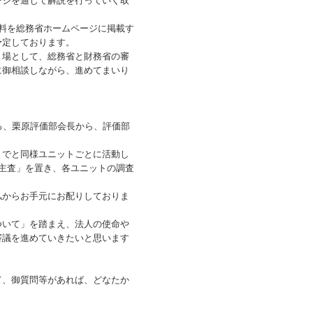
ージを通じて解説を行っていく取
料を総務省ホームページに掲載す
予定しております。
場として、総務省と財務省の審
に御相談しながら、進めてまいり
ろ、栗原評価部会長から、評価部
でと同様ユニットごとに活動し
主査」を置き、各ユニットの調査
からお手元にお配りしておりま
いて」を踏まえ、法人の使命や
審議を進めていきたいと思います
、御質問等があれば、どなたか