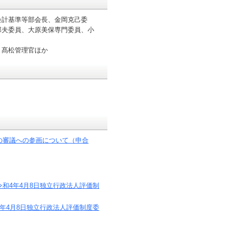
会計基準等部会長、金岡克己委
邦夫委員、大原美保専門委員、小
、髙松管理官ほか
の審議への参画について（申合
和4年4月8日独立行政法人評価制
年4月8日独立行政法人評価制度委