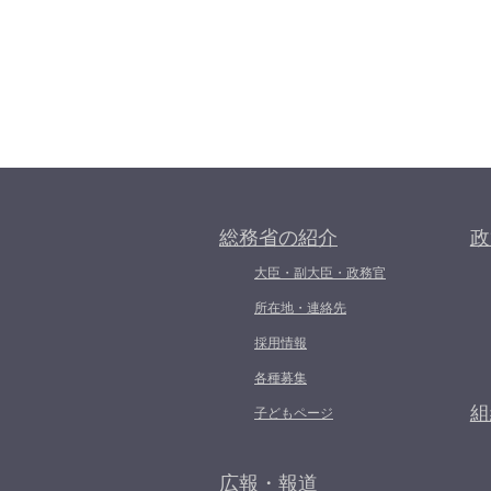
総務省の紹介
政
大臣・副大臣・政務官
所在地・連絡先
採用情報
各種募集
組
子どもページ
広報・報道