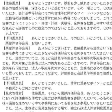
【佐藤委員】 ありがとうございます。以前も少し触れさせていただきま
部会の連携が今後、深まるとよいと感じています。その一環として、ぜひ
いただき、会計基準等部会にその利便性等に関するフィードバックなどを
主務省の評価書というのは非常に細かい内容になっておりまして、これに
告書のようにミッション・目標・計画・実績等、全体像を把握しやすい構
な観点から評価するのに役立つのではないかと思っておりますので、ぜひ
以上です。
【澤田委員長】 ありがとうございました。そのほか、いかがでしょう
栗原評価部会長、お願いします。
【栗原評価部会長】 ありがとうございます。佐藤委員から連携というお
告書も参考にさせていただきながら評価部会でも進めさせていただきたい
また、連携については、先ほど会計基準等部会でも周知等の取組をされる
ども、周知対象が主務省と法人の両方あると思いますので、評価部会にお
交換を行う際には、法人へ取組を周知するとともに、主務省に改めて理解
いと思っております。このような形で、評価部会と会計基準等部会で連携
と思います。
【澤田委員長】 ありがとうございました。非常に重要なポイントかと
事務局からは何かございますか。
【見次管理官】 佐藤委員、それから栗原評価部会長、ありがとうござい
において評価書等を作成する際には事業報告書を参照いただいているもの
様々議論を進めていく中で事務局においても引き続き参照していきたいと
また、法人、主務省と意見交換をする場で、独立行政法人評価制度委員会