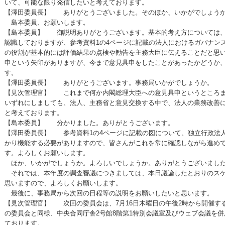
いて、可能な限り発信したいと考えております。
【澤田委員長】 ありがとうございました。そのほか、いかがでしょう
島本委員、お願いします。
【島本委員】 御説明ありがとうございます。基本的考え方については、
認識しておりますが、参考資料1の4ページに記載の法人におけるガバナン
の役割が基本的には評価結果の点検や勧告を主務大臣に伝えることだと思
申という矢印がありますが、今まで意見具申をしたことがあったかどうか
す。
【澤田委員長】 ありがとうございます。事務局いかがでしょうか。
【見次管理官】 これまで何か内閣総理大臣への意見具申というところま
いずれにしましても、法人、主務省と意見交換する中で、法人の業務改善
と考えております。
【島本委員】 分かりました。ありがとうございます。
【澤田委員長】 参考資料1の4ページに記載の図について、独立行政法
かり機能する必要がありますので、皆さんがこれを常に確認しながら進め
す。よろしくお願いします。
ほか、いかがでしょうか。よろしいでしょうか。ありがとうございまし
それでは、本年度の調査審議につきましては、本日議論したとおりのスケ
思いますので、よろしくお願いします。
最後に、事務局から次回の日程等の説明をお願いしたいと思います。
【見次管理官】 次回の委員会は、7月16日木曜日の午後2時から開催す
の委員会と同様、中央合同庁舎2号館8階第1特別会議室及びウェブ会議を
ております。