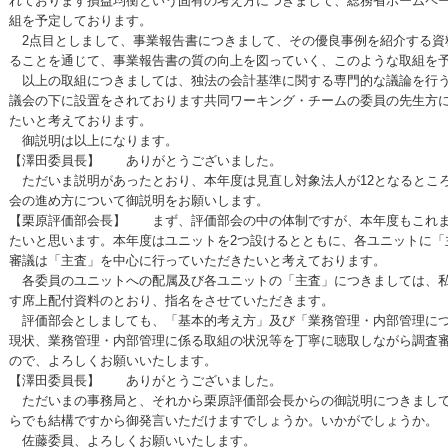
れております損益均衡という固有の考え方につきまして、総務省ホームペ
組を予定しております。
2点目としまして、事業報告書につきまして、その優良事例を紹介する資
ることを通じて、事業報告書の質の向上を図っていく、このような取組を
以上の取組につきましては、独法の会計基準に関する専門的な議論を行う
議会の下に設置をされております共同ワーキング・チームの委員の先生方
たいと考えております。
御説明は以上になります。
【澤田委員長】 ありがとうございました。
ただいま説明があったとおり、本年度は見直し対象法人が12となるとこ
会の進め方について御説明をお願いします。
【栗原評価部会長】 まず、評価部会の中の体制ですが、本年度もこれま
たいと思います。本年度はユニットを2つ設けるとともに、各ユニットに「
審議は「主査」を中心に行っていただきたいと考えております。
各委員のユニットへの配属及び各ユニットの「主査」につきましては、私
す席上配付資料のとおり、指名をさせていただきます。
評価部会としましても、「基本的考え方」及び「業務管理・内部管理につ
現状、業務管理・内部管理に係る取組の状況等を丁寧に聴取しながら調査
ので、よろしくお願いいたします。
【澤田委員長】 ありがとうございました。
ただいまの事務局と、それから栗原評価部会長からの御説明につきまして
らでも結構ですから御発言いただけますでしょうか。いかがでしょうか。
佐藤委員、よろしくお願いいたします。