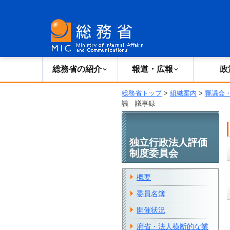
総務省の紹介
広報・報道
総務省の紹介
報道・広報
政
総務省トップ
>
組織案内
>
審議会
議 議事録
独立行政法人評価
制度委員会
概要
委員名簿
開催状況
府省・法人横断的な業