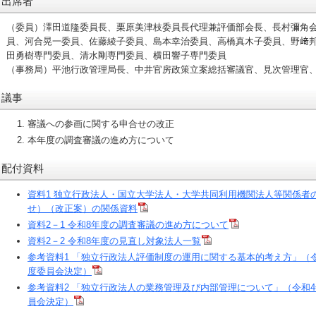
出席者
（委員）澤田道隆委員長、栗原美津枝委員長代理兼評価部会長、長村彌角
員、河合晃一委員、佐藤綾子委員、島本幸治委員、高橋真木子委員、野﨑
田勇樹専門委員、清水剛専門委員、横田響子専門委員
（事務局）平池行政管理局長、中井官房政策立案総括審議官、見次管理官
議事
審議への参画に関する申合せの改正
本年度の調査審議の進め方について
配付資料
資料1 独立行政法人・国立大学法人・大学共同利用機関法人等関係者
せ）（改正案）の関係資料
資料2－1 令和8年度の調査審議の進め方について
資料2－2 令和8年度の見直し対象法人一覧
参考資料1 「独立行政法人評価制度の運用に関する基本的考え方」（令
度委員会決定）
参考資料2 「独立行政法人の業務管理及び内部管理について」（令和4
員会決定）