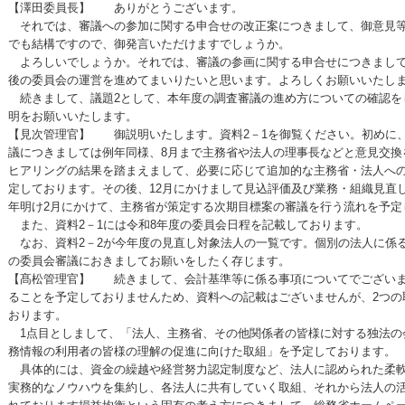
【澤田委員長】 ありがとうございます。
それでは、審議への参加に関する申合せの改正案につきまして、御意見等
でも結構ですので、御発言いただけますでしょうか。
よろしいでしょうか。それでは、審議の参画に関する申合せにつきまして
後の委員会の運営を進めてまいりたいと思います。よろしくお願いいたし
続きまして、議題2として、本年度の調査審議の進め方についての確認を
明をお願いいたします。
【見次管理官】 御説明いたします。資料2－1を御覧ください。初めに
議につきましては例年同様、8月まで主務省や法人の理事長などと意見交換
ヒアリングの結果を踏まえまして、必要に応じて追加的な主務省・法人へ
定しております。その後、12月にかけまして見込評価及び業務・組織見直
年明け2月にかけて、主務省が策定する次期目標案の審議を行う流れを予定
また、資料2－1には令和8年度の委員会日程を記載しております。
なお、資料2－2が今年度の見直し対象法人の一覧です。個別の法人に係
の委員会審議におきましてお願いをしたく存じます。
【髙松管理官】 続きまして、会計基準等に係る事項についてでございま
ることを予定しておりませんため、資料への記載はございませんが、2つの
おります。
1点目としまして、「法人、主務省、その他関係者の皆様に対する独法の
務情報の利用者の皆様の理解の促進に向けた取組」を予定しております。
具体的には、資金の繰越や経営努力認定制度など、法人に認められた柔軟
実務的なノウハウを集約し、各法人に共有していく取組、それから法人の