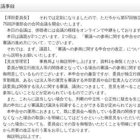
議事録
【澤田委員長】 それでは定刻になりましたので、ただ今から第57回独
75回評価部会の合同会議を開会いたします。
本日の会議は、傍聴者には会議の模様をオンラインで中継をしておりま
本日は議題が2つございます。1つ目は、「審議への参画に関する申合せの
審議の進め方について」でございます。
それでは、まず、議題1、「審議への参画に関する申合せの改正」につい
から説明をお願いいたします。
【見次管理官】 事務局より御説明申し上げます。資料1を御覧ください
委員が独立行政法人等の関係者となっている場合の審議への参画に関する
御用意しているものでございます。本申合せの趣旨ですが、委員が独立行
常勤職員、あるいは法人等の運営を審議する外部委員や会計監査人などの
該委員は関係する法人に関する審議、議決につきまして、意見を述べるこ
参加しないことなどが定められているものでございます。
また、これらに該当しない場合でも、判断の中立性・公正性に疑念を生じ
員の申出により審議及び議決を回避することができる旨が定められており
本申合せの運用におきまして、既に委員会へ報告している委員の関係する
なくなった場合の取扱いを明確にしてはどうかといった御意見をいただい
なった場合についても、委員会にその旨を御報告いただくことを明確にす
から所要の改正を行う案をお示ししております。
御説明は以上です。