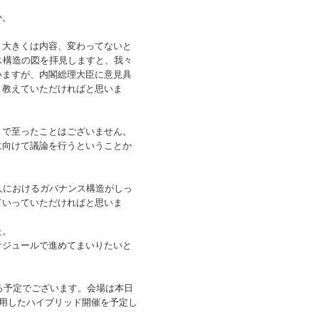
か。
大きくは内容、変わってないと
ス構造の図を拝見しますと、我々
いますが、内閣総理大臣に意見具
、教えていただければと思いま
で至ったことはございません。
に向けて議論を行うということか
人におけるガバナンス構造がしっ
ていっていただければと思いま
た。
ジュールで進めてまいりたいと
る予定でございます。会場は本日
併用したハイブリッド開催を予定し