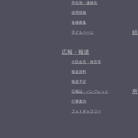
所在地・連絡先
採用情報
各種募集
組
子どもページ
広報・報道
大臣会見・発言等
報道資料
報道予定
所
広報誌・パンフレット
行事案内
フォトギャラリー