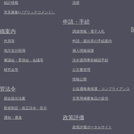
統計情報
決算
意見募集(パブリックコメント）
申請・手続
織案内
調達情報・電子入札
外局等
申請・届出等の手続案内
地方支分部局
個人情報保護
審議会・委員会・会議等
法令適用事前確認手続
研究会等
公文書管理
情報公開
管法令
公益通報者保護・コンプライアンス
国会提出法案
災害用備蓄食品の提供
新規制定・改正法令・告示
政策評価
通知・通達
政策評価ポータルサイト