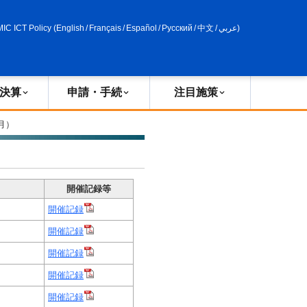
申請・手続
政策評価
MIC ICT Policy
(
English
/
Français
/
Español
/
Русский
/
中文
/
عربي
)
決算
申請・手続
注目施策
月）
開催記録等
開催記録
開催記録
開催記録
開催記録
開催記録