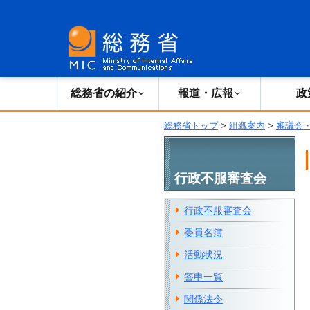
総務省の紹介
広報・報道
総務省の紹介
報道・広報
政
総務省トップ
>
組織案内
>
審議会
行政不服審査会
行政不服審査会
委員名簿
活動状況
答申一覧
関係法令