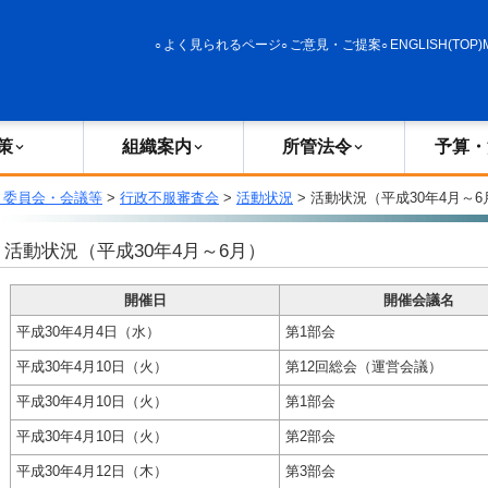
政策
組織案内
所管法令
予算・決算
よく見られるページ
ご意見・ご提案
ENGLISH(TOP)
策
組織案内
所管法令
予算・
・委員会・会議等
>
行政不服審査会
>
活動状況
> 活動状況（平成30年4月～6
活動状況（平成30年4月～6月）
開催日
開催会議名
平成30年4月4日（水）
第1部会
平成30年4月10日（火）
第12回総会（運営会議）
平成30年4月10日（火）
第1部会
平成30年4月10日（火）
第2部会
平成30年4月12日（木）
第3部会