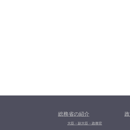
総務省の紹介
政
大臣・副大臣・政務官