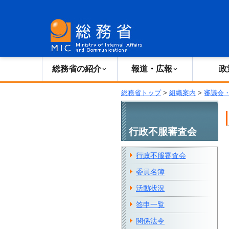
総務省の紹介
広報・報道
総務省の紹介
報道・広報
政
総務省トップ
>
組織案内
>
審議会
行政不服審査会
行政不服審査会
委員名簿
活動状況
答申一覧
関係法令