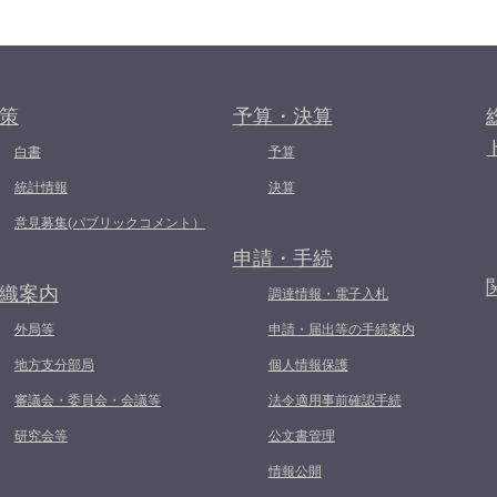
策
予算・決算
白書
予算
統計情報
決算
意見募集(パブリックコメント）
申請・手続
織案内
調達情報・電子入札
外局等
申請・届出等の手続案内
地方支分部局
個人情報保護
審議会・委員会・会議等
法令適用事前確認手続
研究会等
公文書管理
情報公開