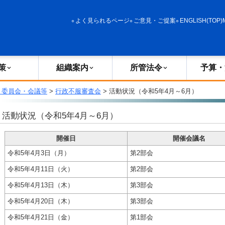
政策
組織案内
所管法令
予算・決算
よく見られるページ
ご意見・ご提案
ENGLISH(TOP)
策
組織案内
所管法令
予算・
・委員会・会議等
>
行政不服審査会
> 活動状況（令和5年4月～6月）
活動状況（令和5年4月～6月）
開催日
開催会議名
令和5年4月3日（月）
第2部会
令和5年4月11日（火）
第2部会
令和5年4月13日（木）
第3部会
令和5年4月20日（木）
第3部会
令和5年4月21日（金）
第1部会