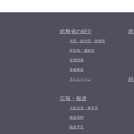
総務省の紹介
政
大臣・副大臣・政務官
所在地・連絡先
採用情報
各種募集
組
子どもページ
広報・報道
大臣会見・発言等
報道資料
報道予定