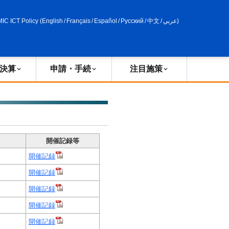
申請・手続
政策評価
MIC ICT Policy
(
English
/
Français
/
Español
/
Русский
/
中文
/
عربي
)
決算
申請・手続
注目施策
開催記録等
開催記録
開催記録
開催記録
開催記録
開催記録