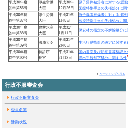
平成30年度
厚生労働
平成30年
原子爆弾被爆者に対する援護
答申第86号
大臣
12月26日
医療特別手当の失権処分に関
平成30年度
厚生労働
平成31年
原子爆弾被爆者に対する援護
答申第87号
大臣
1月8日
医療特別手当の失権処分に関
平成30年度
農林水産
平成31年
保安林の指定の不解除処分に
答申第88号
大臣
1月11日
平成30年度
平成31年
法務大臣
生活行動指針の設定に関する
答申第89号
2月8日
平成30年度
特許庁
平成31年
国内書面及び明細書等翻訳文
答申第90号
長官
2月12日
提出手続却下処分に関する件
ページトップへ戻る
行政不服審査会
行政不服審査会
委員名簿
活動状況