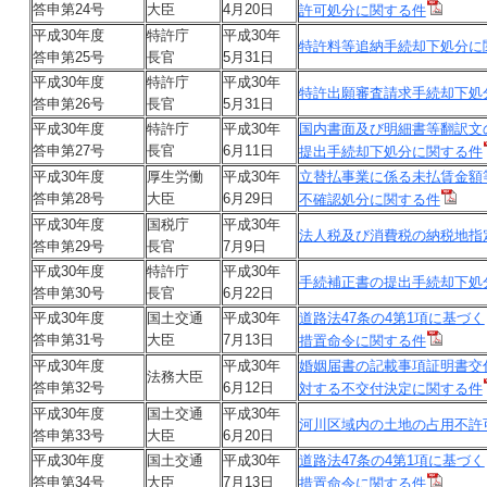
答申第24号
大臣
4月20日
許可処分に関する件
平成30年度
特許庁
平成30年
特許料等追納手続却下処分に
答申第25号
長官
5月31日
平成30年度
特許庁
平成30年
特許出願審査請求手続却下処
答申第26号
長官
5月31日
平成30年度
特許庁
平成30年
国内書面及び明細書等翻訳文
答申第27号
長官
6月11日
提出手続却下処分に関する件
平成30年度
厚生労働
平成30年
立替払事業に係る未払賃金額
答申第28号
大臣
6月29日
不確認処分に関する件
平成30年度
国税庁
平成30年
法人税及び消費税の納税地指
答申第29号
長官
7月9日
平成30年度
特許庁
平成30年
手続補正書の提出手続却下処
答申第30号
長官
6月22日
平成30年度
国土交通
平成30年
道路法47条の4第1項に基づく
答申第31号
大臣
7月13日
措置命令に関する件
平成30年度
平成30年
婚姻届書の記載事項証明書交
法務大臣
答申第32号
6月12日
対する不交付決定に関する件
平成30年度
国土交通
平成30年
河川区域内の土地の占用不許
答申第33号
大臣
6月20日
平成30年度
国土交通
平成30年
道路法47条の4第1項に基づく
答申第34号
大臣
7月13日
措置命令に関する件