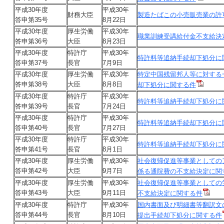
平成30年度
平成30年
財務大臣
製造たばこの小売販売業の許
答申第35号
8月22日
平成30年度
厚生労働
平成30年
職業訓練受講給付金不支給決
答申第36号
大臣
8月23日
平成30年度
特許庁
平成30年
特許料等追納手続却下処分に
答申第37号
長官
7月9日
平成30年度
厚生労働
平成30年
特定中国残留邦人等に対する
答申第38号
大臣
8月8日
却下処分に関する件
平成30年度
特許庁
平成30年
特許料等追納手続却下処分に
答申第39号
長官
7月24日
平成30年度
特許庁
平成30年
特許料等追納手続却下処分に
答申第40号
長官
7月27日
平成30年度
特許庁
平成30年
特許料等追納手続却下処分に
答申第41号
長官
8月1日
平成30年度
厚生労働
平成30年
社会復帰促進等事業としての
答申第42号
大臣
9月7日
係る通院費の不支給決定に関
平成30年度
厚生労働
平成30年
社会復帰促進等事業としての
答申第43号
大臣
9月11日
不支給決定に関する件
平成30年度
特許庁
平成30年
国内書面及び明細書等翻訳文
答申第44号
長官
8月10日
提出手続却下処分に関する件