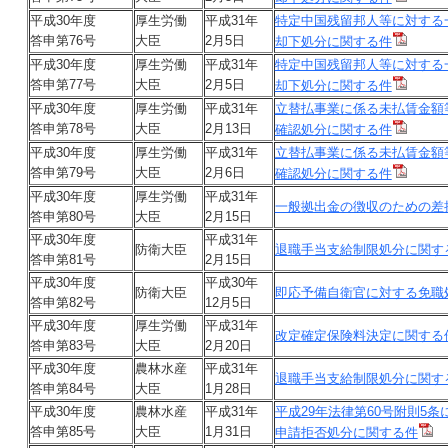
平成30年度
厚生労働
平成31年
特定中国残留邦人等に対する
答申第76号
大臣
2月5日
却下処分に関する件
平成30年度
厚生労働
平成31年
特定中国残留邦人等に対する
答申第77号
大臣
2月5日
却下処分に関する件
平成30年度
厚生労働
平成31年
立替払事業に係る未払賃金額
答申第78号
大臣
2月13日
確認処分に関する件
平成30年度
厚生労働
平成31年
立替払事業に係る未払賃金額
答申第79号
大臣
2月6日
確認処分に関する件
平成30年度
厚生労働
平成31年
一般拠出金の徴収のための差
答申第80号
大臣
2月15日
平成30年度
平成31年
防衛大臣
退職手当支給制限処分に関す
答申第81号
2月15日
平成30年度
平成30年
防衛大臣
即応予備自衛官に対する免職
答申第82号
12月5日
平成30年度
厚生労働
平成31年
改定確定保険料決定に関する
答申第83号
大臣
2月20日
平成30年度
農林水産
平成31年
退職手当支給制限処分に関す
答申第84号
大臣
1月28日
平成30年度
農林水産
平成31年
平成29年法律第60号附則5条
答申第85号
大臣
1月31日
申請拒否処分に関する件