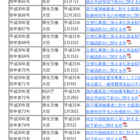
答申第65号
長官
11月7日
提出手続等却下処分に関する
平成30年度
厚生労働
平成30年
原子爆弾被爆者に対する援護
答申第66号
大臣
12月26日
医療特別手当の失権処分に関
平成30年度
厚生労働
平成31年
立替払事業に係る未払賃金額
答申第67号
大臣
1月15日
不確認処分に関する件
平成30年度
厚生労働
平成31年
立替払事業に係る未払賃金額
答申第68号
大臣
1月15日
不確認処分に関する件
平成30年度
厚生労働
平成31年
立替払事業に係る未払賃金額
答申第69号
大臣
1月15日
不確認処分に関する件
平成30年度
厚生労働
平成31年
立替払事業に係る未払賃金額
答申第70号
大臣
1月15日
不確認処分に関する件
平成30年度
厚生労働
平成31年
社会復帰促進等事業としての
答申第71号
大臣
1月9日
係る購入・修理費用支給の不
平成30年度
特許庁
平成31年
国内書面及び明細書等翻訳文
答申第72号
長官
1月28日
提出手続却下処分に関する件
平成30年度
厚生労働
平成31年
原子爆弾被爆者に対する援護
答申第73号
大臣
1月30日
医療特別手当の失権処分に関
平成30年度
厚生労働
平成31年
特定中国残留邦人等に対する
答申第74号
大臣
2月5日
却下処分に関する件
平成30年度
厚生労働
平成31年
特定中国残留邦人等に対する
答申第75号
大臣
2月5日
却下処分に関する件