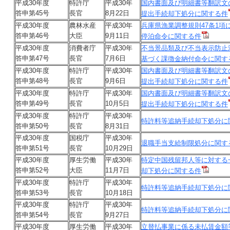
平成30年度
特許庁
平成30年
国内書面及び明細書等翻訳文
答申第45号
長官
8月22日
提出手続却下処分に関する件
平成30年度
農林水産
平成30年
兵庫県漁業調整規則47条1項
答申第46号
大臣
9月11日
停泊命令に関する件
平成30年度
消費者庁
平成30年
不当景品類及び不当表示防止法
答申第47号
長官
7月6日
基づく課徴金納付命令に関す
平成30年度
特許庁
平成30年
国内書面及び明細書等翻訳文
答申第48号
長官
9月6日
提出手続却下処分に関する件
平成30年度
特許庁
平成30年
国内書面及び明細書等翻訳文
答申第49号
長官
10月5日
提出手続却下処分に関する件
平成30年度
特許庁
平成30年
特許料等追納手続却下処分に
答申第50号
長官
8月31日
平成30年度
国税庁
平成30年
退職手当支給制限処分に関す
答申第51号
長官
10月29日
平成30年度
厚生労働
平成30年
特定中国残留邦人等に対する
答申第52号
大臣
11月7日
却下処分に関する件
平成30年度
特許庁
平成30年
特許料等追納手続却下処分に
答申第53号
長官
10月18日
平成30年度
特許庁
平成30年
特許料等追納手続却下処分に
答申第54号
長官
9月27日
平成30年度
厚生労働
平成30年
立替払事業に係る未払賃金額