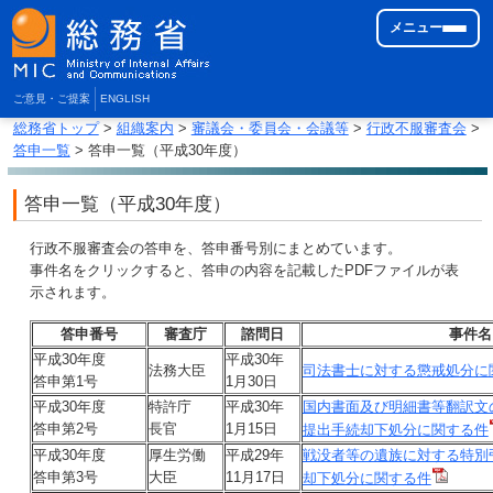
メニュー
ご意見・ご提案
ENGLISH
総務省トップ
>
組織案内
>
審議会・委員会・会議等
>
行政不服審査会
>
答申一覧
> 答申一覧（平成30年度）
答申一覧（平成30年度）
行政不服審査会の答申を、答申番号別にまとめています。
事件名をクリックすると、答申の内容を記載したPDFファイルが表
示されます。
答申番号
審査庁
諮問日
事件名
平成30年度
平成30年
法務大臣
司法書士に対する懲戒処分に
答申第1号
1月30日
平成30年度
特許庁
平成30年
国内書面及び明細書等翻訳文
答申第2号
長官
1月15日
提出手続却下処分に関する件
平成30年度
厚生労働
平成29年
戦没者等の遺族に対する特別
答申第3号
大臣
11月17日
却下処分に関する件