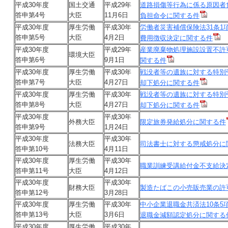
平成30年度
国土交通
平成29年
道路損傷等行為に係る原因者
答申第4号
大臣
11月6日
負担命令に関する件
平成30年度
厚生労働
平成30年
労働者災害補償保険法31条1
答申第5号
大臣
4月2日
費用徴収決定に関する件
平成30年度
平成29年
産業廃棄物処理施設設置不許
環境大臣
答申第6号
9月1日
関する件
平成30年度
厚生労働
平成30年
戦没者等の遺族に対する特別
答申第7号
大臣
4月27日
却下処分に関する件
平成30年度
厚生労働
平成30年
戦没者等の遺族に対する特別
答申第8号
大臣
4月27日
却下処分に関する件
平成30年度
平成30年
外務大臣
限定旅券発給処分に関する件
答申第9号
1月24日
平成30年度
平成30年
法務大臣
司法書士に対する懲戒処分に
答申第10号
4月11日
平成30年度
厚生労働
平成30年
職業訓練受講給付金不支給決
答申第11号
大臣
4月12日
平成30年度
平成30年
財務大臣
製造たばこの小売販売業の許
答申第12号
3月28日
平成30年度
厚生労働
平成30年
中小企業退職金共済法10条5
答申第13号
大臣
3月6日
退職金減額認定処分に関する
平成30年度
厚生労働
平成30年