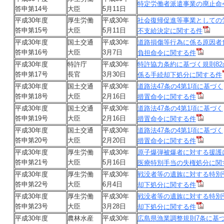
特定労働者派遣事業の廃止命
答申第14号
大臣
5月11日
平成30年度
厚生労働
平成30年
社会復帰促進等事業としての
答申第15号
大臣
5月11日
不支給決定に関する件
平成30年度
国土交通
平成30年
道路損傷等行為に係る原因者
答申第16号
大臣
3月7日
負担命令に関する件
平成30年度
特許庁
平成30年
特許協力条約に基づく規則82
答申第17号
長官
3月30日
係る手続却下処分に関する件
平成30年度
国土交通
平成30年
道路法47条の4第1項に基づく
答申第18号
大臣
2月16日
措置命令に関する件
平成30年度
国土交通
平成30年
道路法47条の4第1項に基づく
答申第19号
大臣
2月16日
措置命令に関する件
平成30年度
国土交通
平成30年
道路法47条の4第1項に基づく
答申第20号
大臣
2月20日
措置命令に関する件
平成30年度
厚生労働
平成30年
原子爆弾被爆者に対する援護
答申第21号
大臣
5月16日
医療特別手当の失権処分に関
平成30年度
厚生労働
平成30年
戦没者等の遺族に対する特別
答申第22号
大臣
6月4日
却下処分に関する件
平成30年度
厚生労働
平成30年
戦没者等の遺族に対する特別
答申第23号
大臣
3月28日
却下処分に関する件
平成30年度
農林水産
平成30年
広島県漁業調整規則7条に基