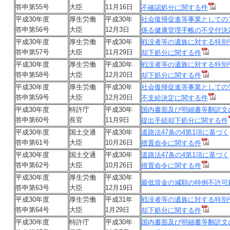
答申第55号
大臣
11月16日
不確認処分に関する件
平成30年度
厚生労働
平成30年
社会復帰促進等事業としての
答申第56号
大臣
12月3日
係る健康管理手帳の不交付決
平成30年度
厚生労働
平成30年
戦没者等の遺族に対する特別
答申第57号
大臣
11月29日
却下処分に関する件
平成30年度
厚生労働
平成30年
戦没者等の遺族に対する特別
答申第58号
大臣
12月20日
却下処分に関する件
平成30年度
厚生労働
平成30年
社会復帰促進等事業としての
答申第59号
大臣
12月20日
不支給決定に関する件
平成30年度
特許庁
平成30年
国内書面及び明細書等翻訳文
答申第60号
長官
11月9日
提出手続却下処分に関する件
平成30年度
国土交通
平成30年
道路法47条の4第1項に基づく
答申第61号
大臣
10月26日
措置命令に関する件
平成30年度
国土交通
平成30年
道路法47条の4第1項に基づく
答申第62号
大臣
10月26日
措置命令に関する件
平成30年度
厚生労働
平成30年
最低賃金の減額の特例不許可
答申第63号
大臣
12月19日
平成30年度
厚生労働
平成31年
戦没者等の遺族に対する特別
答申第64号
大臣
1月29日
却下処分に関する件
平成30年度
特許庁
平成30年
国内書面及び明細書等翻訳文