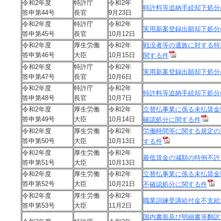
令和2年度
特許庁
令和2年
特許料等追納手続却下処分
答申第44号
長官
9月23日
令和2年度
特許庁
令和2年
実用新案登録出願却下処分
答申第45号
長官
10月12日
令和2年度
厚生労働
令和2年
戦没者等の遺族に対する特
答申第46号
大臣
10月15日
関する件
令和2年度
特許庁
令和2年
実用新案登録出願却下処分
答申第47号
長官
10月6日
令和2年度
特許庁
令和2年
特許料等追納手続却下処分
答申第48号
長官
10月7日
令和2年度
厚生労働
令和2年
立替払事業に係る未払賃金
答申第49号
大臣
10月14日
確認処分に関する件
令和2年度
厚生労働
令和2年
労働時間等に関する規定の
答申第50号
大臣
10月13日
する件
令和2年度
厚生労働
令和2年
最低賃金の減額の特例不許
答申第51号
大臣
10月13日
令和2年度
厚生労働
令和2年
立替払事業に係る未払賃金
答申第52号
大臣
10月21日
不確認処分に関する件
令和2年度
厚生労働
令和2年
職業訓練受講給付金不支給
答申第53号
大臣
11月2日
国内書面及び明細書等翻訳