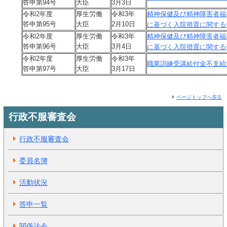
答申第94号
大臣
3月3日
令和2年度
厚生労働
令和3年
精神保健及び精神障害者福
答申第95号
大臣
2月10日
に基づく入院措置に関する
令和2年度
厚生労働
令和3年
精神保健及び精神障害者福
答申第96号
大臣
3月4日
に基づく入院措置に関する
令和2年度
厚生労働
令和3年
職業訓練受講給付金不支給
答申第97号
大臣
3月17日
ページトップへ戻る
行政不服審査会
行政不服審査会
委員名簿
活動状況
答申一覧
関係法令