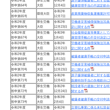
令和2年度
厚生労働
令和2年
原子爆弾被爆者に対する援
答申第64号
大臣
12月4日
健康管理手当の不認定処分
令和2年度
令和2年
環境大臣
産業廃棄物収集運搬業許可
答申第65号
12月7日
令和2年度
厚生労働
令和2年
労働者災害補償保険法31
答申第66号
大臣
12月23日
定に関する件
令和2年度
厚生労働
令和3年
社会復帰促進等事業として
答申第67号
大臣
1月4日
康管理手帳の不交付決定に
令和2年度
厚生労働
令和2年
労働者災害補償保険法31
答申第68号
大臣
12月21日
定に関する件
令和2年度
厚生労働
令和3年
被爆者健康手帳の交付申請
答申第69号
大臣
1月13日
令和2年度
厚生労働
令和2年
労働者災害補償保険法31
答申第70号
大臣
12月23日
定に関する件
令和2年度
厚生労働
令和2年
原子爆弾被爆者に対する援
答申第71号
大臣
12月4日
医療特別手当の失権処分に
令和2年度
厚生労働
令和2年
戦没者等の遺族に対する特
答申第72号
大臣
12月24日
関する件
令和2年度
厚生労働
令和3年
被爆者健康手帳の交付申請
答申第73号
大臣
2月4日
令和2年度
厚生労働
令和2年
立替払事業に係る未払賃金