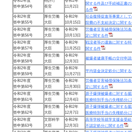
令和2年度
特許庁
令和2年
関する件及び手続補正書の
答申第54号
長官
11月2日
る件
令和2年度
厚生労働
令和2年
社会復帰促進等事業として
答申第55号
大臣
10月15日
院費の不支給決定に関する
令和2年度
厚生労働
令和2年
労働者災害補償保険法31
答申第56号
大臣
10月13日
定に関する件
令和2年度
厚生労働
令和2年
戦没者等の遺族に対する特
答申第57号
大臣
11月25日
関する件
令和2年度
厚生労働
令和2年
被爆者健康手帳の交付申請
答申第58号
大臣
12月3日
令和2年度
厚生労働
令和2年
平均賃金決定処分に関する
答申第59号
大臣
11月27日
令和2年度
厚生労働
令和2年
労働者災害補償保険法31
答申第60号
大臣
11月30日
定に関する件
令和2年度
厚生労働
令和2年
原子爆弾被爆者に対する援
答申第61号
大臣
12月4日
医療特別手当の失権処分に
令和2年度
厚生労働
令和2年
原子爆弾被爆者に対する援
答申第62号
大臣
12月7日
医療特別手当の失権処分に
令和2年度
文部科学
令和2年
高等学校等就学支援金受給
答申第63号
大臣
12月3日
不認定処分に関する件