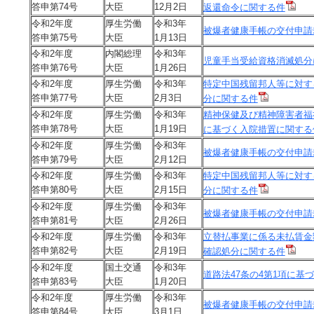
答申第74号
大臣
12月2日
返還命令に関する件
令和2年度
厚生労働
令和3年
被爆者健康手帳の交付申請
答申第75号
大臣
1月13日
令和2年度
内閣総理
令和3年
児童手当受給資格消滅処分
答申第76号
大臣
1月26日
令和2年度
厚生労働
令和3年
特定中国残留邦人等に対す
答申第77号
大臣
2月3日
分に関する件
令和2年度
厚生労働
令和3年
精神保健及び精神障害者福
答申第78号
大臣
1月19日
に基づく入院措置に関する
令和2年度
厚生労働
令和3年
被爆者健康手帳の交付申請
答申第79号
大臣
2月12日
令和2年度
厚生労働
令和3年
特定中国残留邦人等に対す
答申第80号
大臣
2月15日
分に関する件
令和2年度
厚生労働
令和3年
被爆者健康手帳の交付申請
答申第81号
大臣
2月26日
令和2年度
厚生労働
令和3年
立替払事業に係る未払賃金
答申第82号
大臣
2月19日
確認処分に関する件
令和2年度
国土交通
令和3年
道路法47条の4第1項に基
答申第83号
大臣
1月20日
令和2年度
厚生労働
令和3年
被爆者健康手帳の交付申請
答申第84号
大臣
3月1日