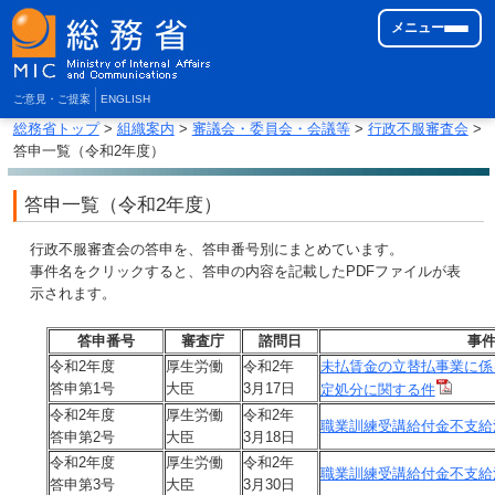
メニュー
ご意見・ご提案
ENGLISH
総務省トップ
>
組織案内
>
審議会・委員会・会議等
>
行政不服審査会
>
答申一覧（令和2年度）
答申一覧（令和2年度）
行政不服審査会の答申を、答申番号別にまとめています。
事件名をクリックすると、答申の内容を記載したPDFファイルが表
示されます。
答申番号
審査庁
諮問日
事
令和2年度
厚生労働
令和2年
未払賃金の立替払事業に係
答申第1号
大臣
3月17日
定処分に関する件
令和2年度
厚生労働
令和2年
職業訓練受講給付金不支給
答申第2号
大臣
3月18日
令和2年度
厚生労働
令和2年
職業訓練受講給付金不支給
答申第3号
大臣
3月30日