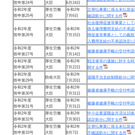
答申第24号
大臣
6月24日
令和2年度
厚生労働
令和2年
立替払事業に係る未払賃金
答申第25号
大臣
7月6日
確認処分に関する件
社会復帰促進等事業として
令和2年度
厚生労働
令和2年
係る修理費用支給の不承認
答申第26号
大臣
7月15日
帰促進等事業としての義肢
入費用支給の不承認決定に
令和2年度
厚生労働
令和2年
被爆者健康手帳の交付申請
答申第27号
大臣
7月14日
令和2年度
厚生労働
令和2年
戦没者等の遺族に対する特
答申第28号
大臣
7月22日
関する件
令和2年度
令和2年
防衛大臣
退職手当支給制限処分に関
答申第29号
7月20日
令和2年度
厚生労働
令和2年
被爆者健康手帳の交付申請
答申第30号
大臣
7月31日
令和2年度
厚生労働
令和2年
被爆者健康手帳の交付申請
答申第31号
大臣
7月31日
令和2年度
厚生労働
令和2年
中小企業退職金共済法10
答申第32号
大臣
7月30日
認定処分に関する件
令和2年度
厚生労働
令和2年
立替払事業に係る未払賃金
答申第33号
大臣
8月7日
不確認処分に関する件