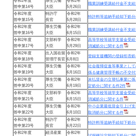
令和2年度
厚生労働
令和2年
職業訓練受講給付金不支給
答申第14号
大臣
5月26日
令和2年度
特許庁
令和2年
特許料等追納手続却下処分
答申第15号
長官
5月28日
令和2年度
厚生労働
令和2年
職業訓練受講給付金不支給
答申第16号
大臣
6月15日
令和2年度
文部科学
令和2年
高等学校等就学支援金受給
答申第17号
大臣
5月29日
消滅処分に関する件
令和2年度
出入国在留
令和2年
登録支援機関の登録拒否処
答申第18号
管理庁長官
6月8日
令和2年度
厚生労働
令和2年
社会復帰促進等事業として
答申第19号
大臣
6月16日
係る健康管理手帳の不交付
令和2年度
厚生労働
令和2年
未払賃金の立替払事業に係
答申第20号
大臣
6月19日
定処分に関する件2件
令和2年度
文部科学
令和2年
高等学校等就学支援金受給
答申第21号
大臣
6月15日
消滅処分に関する件
令和2年度
厚生労働
令和2年
中小企業最低賃金引上げ支
答申第22号
大臣
6月10日
取消処分に関する件
令和2年度
特許庁
令和2年
特許料等追納手続却下処分
答申第23号
長官
6月22日
令和2年度
経済産業
令和2年
試掘権設定願却下処分に関