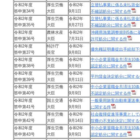
令和2年度
厚生労働
令和2年
立替払事業に係る未払賃金
答申第34号
大臣
9月1日
不確認処分に関する件
令和2年度
厚生労働
令和2年
立替払事業に係る未払賃金
答申第35号
大臣
8月27日
不確認処分に関する件
令和2年度
農林水産
令和2年
沖縄県漁業調整規則5条に
答申第36号
大臣
7月31日
許可処分に関する件
令和2年度
特許庁
令和2年
優先権証明書提出手続却下
答申第37号
長官
9月8日
令和2年度
厚生労働
令和2年
中小企業退職金共済法10
答申第38号
大臣
9月9日
認定処分に関する件
令和2年度
厚生労働
令和2年
平均賃金決定処分に関する
答申第39号
大臣
8月11日
令和2年度
厚生労働
令和2年
中小企業退職金共済法10
答申第40号
大臣
9月9日
不認定処分に関する件
令和2年度
国土交通
令和2年
一般乗用旅客自動車運送事
答申第41号
大臣
9月9日
に関する件
令和2年度
厚生労働
令和2年
社会復帰促進等事業として
答申第42号
大臣
9月14日
院費の不支給決定に関する
令和2年度
厚生労働
令和2年
中小企業退職金共済法10
答申第43号
大臣
9月9日
認定処分に関する件