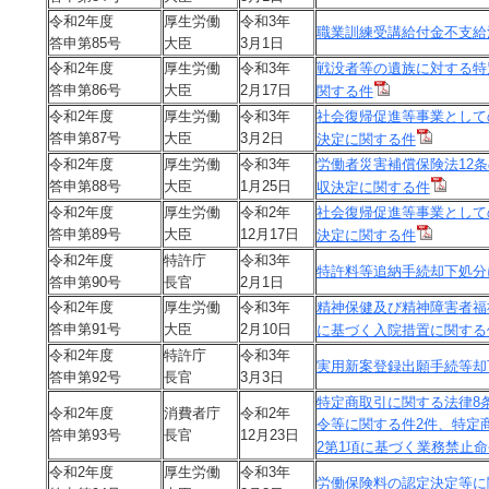
令和2年度
厚生労働
令和3年
職業訓練受講給付金不支給
答申第85号
大臣
3月1日
令和2年度
厚生労働
令和3年
戦没者等の遺族に対する特
答申第86号
大臣
2月17日
関する件
令和2年度
厚生労働
令和3年
社会復帰促進等事業として
答申第87号
大臣
3月2日
決定に関する件
令和2年度
厚生労働
令和3年
労働者災害補償保険法12条
答申第88号
大臣
1月25日
収決定に関する件
令和2年度
厚生労働
令和2年
社会復帰促進等事業として
答申第89号
大臣
12月17日
決定に関する件
令和2年度
特許庁
令和3年
特許料等追納手続却下処分
答申第90号
長官
2月1日
令和2年度
厚生労働
令和3年
精神保健及び精神障害者福
答申第91号
大臣
2月10日
に基づく入院措置に関する
令和2年度
特許庁
令和3年
実用新案登録出願手続等却
答申第92号
長官
3月3日
特定商取引に関する法律8
令和2年度
消費者庁
令和2年
令等に関する件2件、特定
答申第93号
長官
12月23日
2第1項に基づく業務禁止
令和2年度
厚生労働
令和3年
労働保険料の認定決定等に