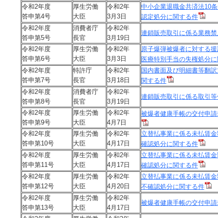
令和2年度
厚生労働
令和2年
中小企業退職金共済法10
答申第4号
大臣
3月3日
認定処分に関する件
令和2年度
消費者庁
令和2年
連鎖販売取引に係る業務禁
答申第5号
長官
3月19日
令和2年度
厚生労働
令和2年
原子爆弾被爆者に対する援
答申第6号
大臣
3月3日
医療特別手当の失権処分に
令和2年度
特許庁
令和2年
国内書面及び明細書等翻訳
答申第7号
長官
3月18日
関する件
令和2年度
消費者庁
令和2年
連鎖販売取引に係る取引等
答申第8号
長官
3月19日
令和2年度
厚生労働
令和2年
被爆者健康手帳の交付申請
答申第9号
大臣
4月7日
令和2年度
厚生労働
令和2年
立替払事業に係る未払賃金
答申第10号
大臣
4月17日
確認処分に関する件
令和2年度
厚生労働
令和2年
立替払事業に係る未払賃金
答申第11号
大臣
4月17日
確認処分に関する件
令和2年度
厚生労働
令和2年
立替払事業に係る未払賃金
答申第12号
大臣
4月20日
不確認処分に関する件
令和2年度
厚生労働
令和2年
被爆者健康手帳の交付申請
答申第13号
大臣
4月17日