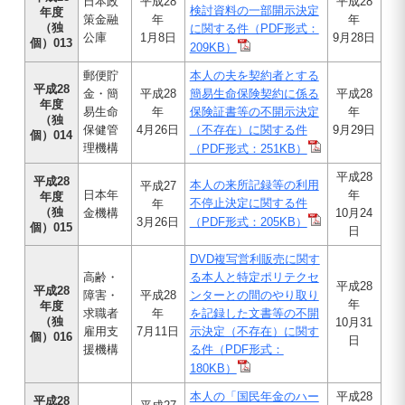
日本政
平成28
平成28
検討資料の一部開示決定
年度
策金融
年
年
（独
に関する件（PDF形式：
公庫
1月8日
9月28日
個）013
209KB）
郵便貯
本人の夫を契約者とする
平成28
金・簡
平成28
簡易生命保険契約に係る
平成28
年度
易生命
年
保険証書等の不開示決定
年
（独
保健管
4月26日
（不存在）に関する件
9月29日
個）014
理機構
（PDF形式：251KB）
平成28
平成28
本人の来所記録等の利用
平成27
日本年
年
年度
不停止決定に関する件
年
（独
金機構
10月24
3月26日
（PDF形式：205KB）
個）015
日
DVD複写営利販売に関す
高齢・
る本人と特定ポリテクセ
平成28
平成28
障害・
平成28
ンターとの間のやり取り
年
年度
求職者
年
を記録した文書等の不開
（独
10月31
雇用支
7月11日
示決定（不存在）に関す
個）016
日
援機構
る件（PDF形式：
180KB）
本人の「国民年金のハー
平成28
平成28