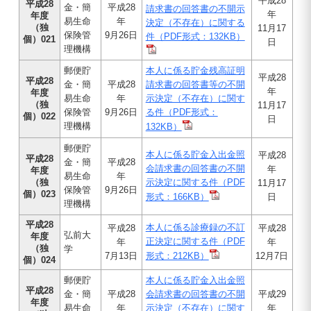
平成28
平成28
金・簡
平成28
請求書の回答書の不開示
年
年度
易生命
年
決定（不存在）に関する
（独
11月17
保険管
9月26日
件（PDF形式：132KB）
個）021
日
理機構
郵便貯
本人に係る貯金残高証明
平成28
平成28
金・簡
平成28
請求書の回答書等の不開
年
年度
易生命
年
示決定（不存在）に関す
（独
11月17
保険管
9月26日
る件（PDF形式：
個）022
日
理機構
132KB）
郵便貯
本人に係る貯金入出金照
平成28
平成28
金・簡
平成28
会請求書の回答書の不開
年
年度
易生命
年
（独
示決定に関する件（PDF
11月17
保険管
9月26日
個）023
形式：166KB）
日
理機構
平成28
本人に係る診療録の不訂
平成28
平成28
弘前大
年度
正決定に関する件（PDF
年
年
（独
学
7月13日
形式：212KB）
12月7日
個）024
郵便貯
本人に係る貯金入出金照
平成28
金・簡
平成28
会請求書の回答書の不開
平成29
年度
易生命
年
示決定（不存在）に関す
年