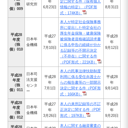
年
定に関する件（保有個人
年
（独
研究所
6月23日
情報の特定）（PDF形
8月31日
個）009
式：174KB）
本人が特定社会保険事務
所に提出した特定会社の
厚生年金保険・健康保険
平成28
平成27
平成28
日本年
被保険者資格確認請求書
年度
年
年
（独
金機構
に係る申告の経緯が分か
7月10日
9月12日
個）010
る記録等の不開示決定
（不存在）に関する件
（PDF形式：221KB）
本人の民事法律扶助制度
日本司
平成28
平成28
利用に係る受任弁護士か
平成28
法支援
年度
年
らの報告書等の一部開示
年
（独
センタ
7月1日
決定に関する件（PDF形
9月14日
個）011
ー
式：166KB）
平成28
本人の来所記録等の不訂
平成27
平成28
日本年
年度
正決定に関する件（PDF
年
年
（独
金機構
3月26日
形式：197KB）
9月20日
個）012
本人に関する融資審査の
平成28