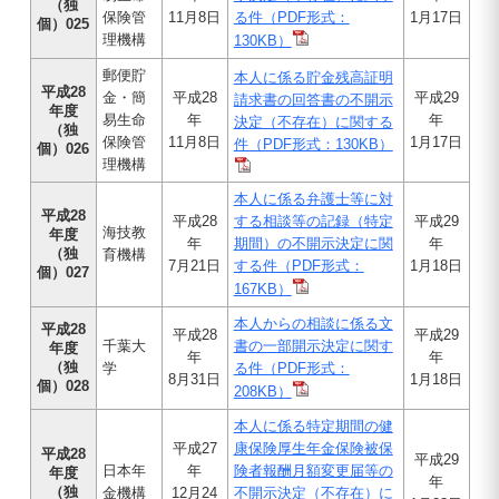
（独
保険管
11月8日
る件（PDF形式：
1月17日
個）025
理機構
130KB）
郵便貯
本人に係る貯金残高証明
平成28
金・簡
平成28
平成29
請求書の回答書の不開示
年度
易生命
年
年
決定（不存在）に関する
（独
保険管
11月8日
1月17日
件（PDF形式：130KB）
個）026
理機構
本人に係る弁護士等に対
平成28
平成28
する相談等の記録（特定
平成29
海技教
年度
年
期間）の不開示決定に関
年
（独
育機構
7月21日
する件（PDF形式：
1月18日
個）027
167KB）
本人からの相談に係る文
平成28
平成28
平成29
千葉大
書の一部開示決定に関す
年度
年
年
（独
学
る件（PDF形式：
8月31日
1月18日
個）028
208KB）
本人に係る特定期間の健
平成27
康保険厚生年金保険被保
平成28
平成29
日本年
年
険者報酬月額変更届等の
年度
年
（独
金機構
12月24
不開示決定（不存在）に