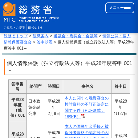
メニュー
ご意見・ご提案
ENGLISH
総務省トップ
>
組織案内
>
審議会・委員会・会議等
>
情報公開・個人
情報保護審査会
>
答申状況
> 個人情報保護（独立行政法人等）平成28年
度答申 001～
個人情報保護（独立行政法人等）平成28年度答申 001
～
答申番
諮問庁
諮問日
事件名
答申日
号
本人に関する融資審査の
平成28
日本政
平成28
平成28
検討資料の不訂正決定に
年度
策金融
年
年
（独
関する件（PDF形式：
公庫
2月8日
4月27日
個）001
189KB）
本人の国民年金手帳と被
平成26
保険者資格の認定等の因
平成28
平成28