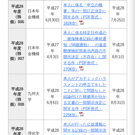
本人に係る「申立の概
平成28
平成27
平成28
日本年
要」等の一部訂正決定に
年度
年
年
（独
金機構
関する件（PDF形式：
6月30日
7月25日
個）006
182KB）
本人に係る特定日作成の
「被保険者記録の事前通
平成28
平成27
知（58歳通知）」の返送
平成28
日本年
年度
年
郵便物封筒表示内容の不
年
（独
金機構
4月3日
開示決定（不存在）に関
8月1日
個）007
する件（PDF形式：
270KB）
本人がアカデミックハラ
スメントの申立てをした
平成28
平成28
ことに対して問題なしと
平成28
九州大
年度
年
結論付けた根拠等が分か
年
（独
学
6月6日
る文書の一部開示決定に
8月31日
個）008
関する件（PDF形式：
225KB）
本人が行った公益通報に
平成28
平成28
関する記録の一部開示決
平成28
理化学
年度