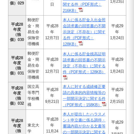
1月23日
個）029
日
関する件（PDF形式：
216KB）
郵便貯
本人に係る貯金入出金照
平成28
金・簡
平成28
会請求書の回答書の不開
平成29
年度
易生命
年
示決定（不存在）に関す
年
（独
保険管
12月7日
る件（PDF形式：
1月24日
個）030
理機構
128KB）
郵便貯
本人に係る貯金残高証明
平成28
金・簡
平成28
平成29
請求書の回答書の不開示
年度
易生命
年
年
決定（不存在）に関する
（独
保険管
12月7日
1月24日
件（PDF形式：128KB）
個）031
理機構
国立高
本人に対する成績修正要
平成28
平成28
平成29
等専門
請の具体的内容情報等の
年度
年
年
（独
学校機
一部開示決定に関する件
9月21日
2月15日
個）032
構
（PDF形式：158KB）
本人が提出したハラスメ
平成28
ント申立書に係る調停・
平成28
平成29
東北大
年
年度
審議内容が分かる文書等
年
（独
学
11月24
の一部開示決定に関する