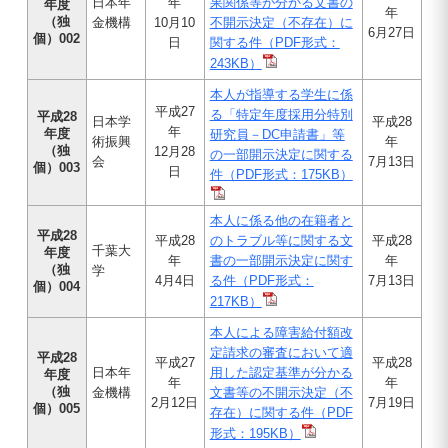
日本年
年
果関係等が分かる文書の
年度
年
（独
金機構
10月10
不開示決定（不存在）に
6月27日
個）002
日
関する件（PDF形式：
243KB）
本人が指導する学生に係
平成27
る「特定年度採用分特別
平成28
日本学
平成28
年
年度
研究員－DC申請書」等
術振興
年
（独
12月28
の一部開示決定に関する
会
7月13日
個）003
日
件（PDF形式：175KB）
本人に係る他の在籍者と
平成28
平成28
のトラブル等に関する文
平成28
千葉大
年度
年
書の一部開示決定に関す
年
（独
学
4月4日
る件（PDF形式：
7月13日
個）004
217KB）
本人による障害給付額改
定請求の審査において適
平成28
平成27
平成28
日本年
用した認定基準が分かる
年度
年
年
（独
金機構
文書等の不開示決定（不
2月12日
7月19日
個）005
存在）に関する件（PDF
形式：195KB）