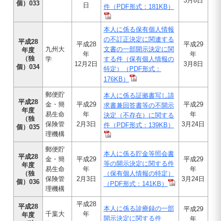
3月8日
個）033
日
件（PDF形式：181KB）
本人に係る保有個人情報
の不訂正決定に関連する
平成28
平成28
平成29
九州大
文書の一部開示決定に関
年度
年
年
（独
学
する件（保有個人情報の
12月2日
3月8日
個）034
特定）（PDF形式：
176KB）
郵便貯
本人に係る証拠書写し請
平成28
金・簡
平成29
平成29
求書兼回答書等の不開示
年度
易生命
年
年
決定（不存在）に関する
（独
保険管
2月3日
3月24日
件（PDF形式：139KB）
個）035
理機構
郵便貯
本人に係る貯金等照会書
平成28
金・簡
平成29
平成29
等の開示決定に関する件
年度
易生命
年
年
（独
（保有個人情報の特定）
保険管
2月3日
3月24日
個）036
（PDF形式：141KB）
理機構
平成28
平成28
本人に係る診療録の一部
平成29
千葉大
年
年度
開示決定に関する件
年