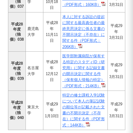
（独
学
10月18
（PDF形式：160KB）
3月31日
個）037
日
本人に対する訴訟の提起
平成28
に関する最高責任者の最
平成28
平成29
鹿児島
年
終意思決定に係る文書の
年度
年
（独
大学
11月11
不開示決定（不存在）に
3月31日
個）038
日
関する件（PDF形式：
206KB）
医学部附属病院が保有す
平成28
る特定のスタディID（研
平成28
平成29
名古屋
年
究用）に関する記録文書
年度
年
（独
大学
12月12
の開示決定に関する件
3月31日
個）039
日
（保有個人情報の特定）
（PDF形式：214KB）
特定の修士課程入学試験
について本人の筆記試験
平成28
平成29
平成29
東京大
の順位等が記載された文
年度
年
年
（独
学
書の不開示決定（不存
1月10日
3月31日
個）040
在）に関する件（PDF形
式：144KB）