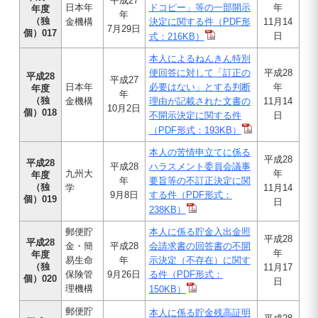
平成27
日本年
ドコピー」等の一部開示
年
年度
年
（独
金機構
決定に関する件（PDF形
11月14
7月29日
個）017
日
式：216KB）
本人によるねんきん特別
便回答に対して「訂正の
平成28
平成28
平成27
日本年
必要はない」とする判断
年
年度
年
（独
金機構
理由が記載された文書の
11月14
10月2日
個）018
不開示決定に関する件
日
（PDF形式：193KB）
本人の苦情申立てに係る
平成28
平成28
平成28
ハラスメント委員会議事
九州大
年
年度
年
要旨等の不訂正決定に関
（独
学
11月14
9月8日
する件（PDF形式：
個）019
日
238KB）
郵便貯
本人に係る貯金入出金照
平成28
平成28
金・簡
平成28
会請求書の回答書の不開
年
年度
易生命
年
示決定（不存在）に関す
（独
11月17
保険管
9月26日
る件（PDF形式：
個）020
日
理機構
150KB）
郵便貯
本人に係る貯金残高証明