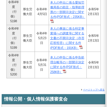
令和4年
本人の申出に係る愛知労
度
働局長の助言・指導処理
厚生労
令和4年
令和5年
（行
票の一部開示決定に関す
働大臣
4月5日
2月13日
個）
る件
(PDF形式：235KB）
5198
令和4年
本人の事故に係る特定事
度
令和4年
業場への調査等に関する
厚生労
令和5年
（行
5月23
文書の不開示決定（存否
働大臣
2月13日
個）
日
応答拒否）に関する件
5199
(PDF形式：191KB）
令和4年
本人の申告に係る申告処
度
令和4年
理台帳等の一部開示決定
厚生労
令和5年
（行
5月31
に関する件
(PDF形式：
働大臣
2月13日
個）
日
258KB）
5200
ページトップへ戻る
情報公開・個人情報保護審査会