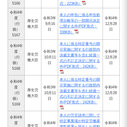
5166
式：223KB）
令和4年
本人の申告に係る申告処
度
令和3年
令和4年
理台帳等の一部開示決定
厚生労
（行
9月16
12月28
に関する件(PDF形式：
働大臣
個）
日
日
338KB）
5167
本人に係る特定番号の開
令和4年
示実施に関する行政部内
度
令和3年
令和4年
厚生労
決裁文書等を含む経過一
（行
10月11
12月28
働大臣
式の不訂正決定に関する
個）
日
日
件(PDF形式：242KB）
5168
本人に係る特定番号の開
令和4年
示実施に関する行政部内
度
令和3年
令和4年
厚生労
決裁文書等を含む経過一
（行
10月11
12月28
働大臣
式の不訂正決定に関する
個）
日
日
件(PDF形式：242KB）
5169
本人の労災請求に関して
令和4年
特定事業場が特定労働基
度
令和4年
令和4年
厚生労
準監督署へ提出した資料