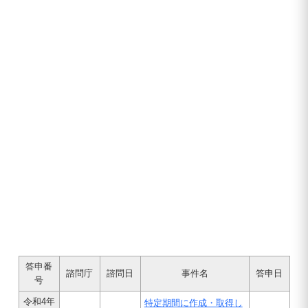
答申番
諮問庁
諮問日
事件名
答申日
号
令和4年
特定期間に作成・取得し