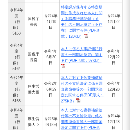
特定課が保有する特定期
令和4年
間に作成された本人に関
度
令和4年
令和4年
国税庁
する職務行動記録（メ
（行
4月19
12月22
長官
モ）の不開示決定（不存
個）
日
日
在）に関する件(PDF形
5163
式：120KB）
令和4年
本人に係る人事評価記録
度
令和4年
令和4年
国税庁
書の一部開示決定に関す
（行
6月30
12月22
長官
る件(PDF形式：97KB）
個）
日
日
5164
令和4年
本人に対する休業補償給
度
令和2年
付の不支給決定に係る調
令和4年
厚生労
（行
6月29
査復命書等の一部開示決
12月28
働大臣
個）
日
定に関する件(PDF形式：
日
5165
275KB）
令和4年
本人に対する療養補償給
度
付等の不支給決定に係る
令和4年
厚生労
令和3年
（行
調査復命書等の一部開示
12月28
働大臣
9月8日
個）
決定に関する件(PDF形
日