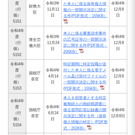
度
令和3年
令和4年
た本人に係る保有個人情
財務大
（行
11月11
12月8
報の一部開示決定に関す
臣
個）
日
日
る件(PDF形式：155KB）
5151
令和4年
本人に係る審査請求事件
度
令和3年
令和4年
の乙号証等の一部開示決
厚生労
（行
11月24
12月8
定に関する件(PDF形式：
働大臣
個）
日
日
205KB）
5152
令和4年
特定期間に特定役職が送
度
令和4年
付した本人に係る電子メ
令和4年
国税庁
（行
4月14
ール及び添付ファイルの
12月8
長官
個）
日
一部開示決定に関する件
日
5153
(PDF形式：155KB）
本人を回答者とする特定
令和4年
被相続人の相続税調査に
度
令和4年
国税庁
係る質問応答記録書の開
令和4年
（行
6月24
長官
示決定に関する件（保有
12月8日
個）
日
個人情報の特定）(PDF形
5154
式：202KB）