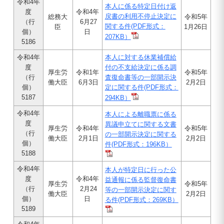
令和4年
本人に係る特定日付け返
度
令和4年
戻書の利用不停止決定に
総務大
令和5年
（行
6月27
関する件
(PDF形式：
臣
1月26日
個）
日
207KB）
5186
令和4年
本人に対する休業補償給
度
付の不支給決定に係る調
厚生労
令和1年
令和5年
（行
査復命書等の一部開示決
働大臣
6月3日
2月2日
個）
定に関する件
(PDF形式：
5187
294KB）
令和4年
本人による離職票に係る
度
異議申立てに関する文書
厚生労
令和4年
令和5年
（行
の一部開示決定に関する
働大臣
2月1日
2月2日
個）
件
(PDF形式：196KB）
5188
令和4年
本人が特定日に行った公
度
令和4年
益通報に係る監督復命書
厚生労
令和5年
（行
2月24
等の一部開示決定に関す
働大臣
2月2日
個）
日
る件
(PDF形式：269KB）
5189