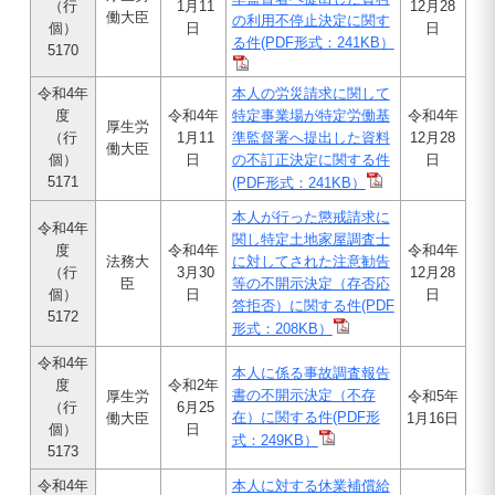
（行
1月11
12月28
働大臣
の利用不停止決定に関す
個）
日
日
る件(PDF形式：241KB）
5170
令和4年
本人の労災請求に関して
度
令和4年
特定事業場が特定労働基
令和4年
厚生労
（行
1月11
準監督署へ提出した資料
12月28
働大臣
個）
日
の不訂正決定に関する件
日
5171
(PDF形式：241KB）
本人が行った懲戒請求に
令和4年
関し特定土地家屋調査士
度
令和4年
令和4年
法務大
に対してされた注意勧告
（行
3月30
12月28
臣
等の不開示決定（存否応
個）
日
日
答拒否）に関する件(PDF
5172
形式：208KB）
令和4年
本人に係る事故調査報告
度
令和2年
書の不開示決定（不存
厚生労
令和5年
（行
6月25
在）に関する件
(PDF形
働大臣
1月16日
個）
日
式：249KB）
5173
令和4年
本人に対する休業補償給