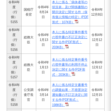
令和4年
本人に係る「病休者等の
度
令和4年
状況表」及び関係書類の
国税庁
令和4年
（行
8月24
開示決定に関する件（保
長官
12月8日
個）
日
有個人情報の特定）(PDF
5155
形式：107KB）
令和4年
本人に係る特定事件番号
度
令和4年
令和4年
の答申書の不訂正決定に
総務大
（行
1月13
12月12
関する件
(PDF形式：
臣
個）
日
日
203KB）
5156
令和4年
本人に係る特定事件番号
度
令和4年
令和4年
の答申書等の利用不停止
総務大
（行
1月13
12月12
決定に関する件
(PDF形
臣
個）
日
日
式：203KB）
5157
令和4年
本人に係る特定文書番号
度
公安調
令和4年
の調査結果・不措置決定
令和4年
（行
査庁長
3月14
通知書の不訂正決定に関
12月15
個）
官
日
する件(PDF形式：
日
5158
198KB）