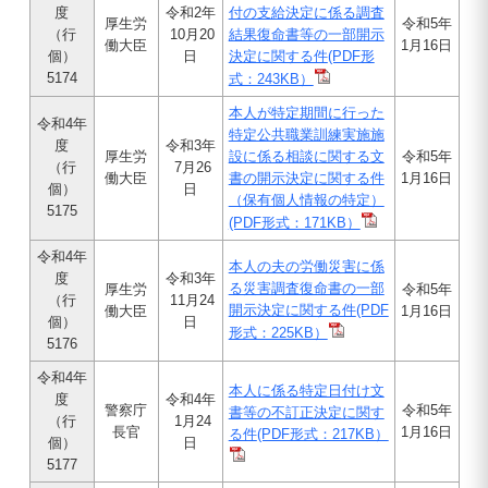
度
令和2年
付の支給決定に係る調査
厚生労
令和5年
（行
10月20
結果復命書等の一部開示
働大臣
1月16日
個）
日
決定に関する件
(PDF形
5174
式：243KB）
本人が特定期間に行った
令和4年
特定公共職業訓練実施施
度
令和3年
厚生労
設に係る相談に関する文
令和5年
（行
7月26
働大臣
書の開示決定に関する件
1月16日
個）
日
（保有個人情報の特定）
5175
(PDF形式：171KB）
令和4年
本人の夫の労働災害に係
度
令和3年
る災害調査復命書の一部
厚生労
令和5年
（行
11月24
開示決定に関する件
(PDF
働大臣
1月16日
個）
日
形式：225KB）
5176
令和4年
本人に係る特定日付け文
度
令和4年
警察庁
令和5年
書等の不訂正決定に関す
（行
1月24
長官
1月16日
る件
(PDF形式：217KB）
個）
日
5177