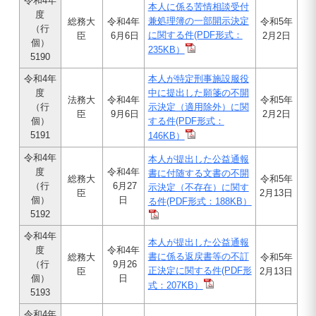
令和4年
本人に係る苦情相談受付
度
兼処理簿の一部開示決定
総務大
令和4年
令和5年
（行
に関する件
(PDF形式：
臣
6月6日
2月2日
個）
235KB）
5190
令和4年
本人が特定刑事施設服役
度
中に提出した願箋の不開
法務大
令和4年
令和5年
（行
示決定（適用除外）に関
臣
9月6日
2月2日
個）
する件
(PDF形式：
5191
146KB）
令和4年
本人が提出した公益通報
度
令和4年
書に付随する文書の不開
総務大
令和5年
（行
6月27
示決定（不存在）に関す
臣
2月13日
個）
日
る件
(PDF形式：188KB）
5192
令和4年
本人が提出した公益通報
度
令和4年
書に係る返戻書等の不訂
総務大
令和5年
（行
9月26
正決定に関する件
(PDF形
臣
2月13日
個）
日
式：207KB）
5193
令和4年