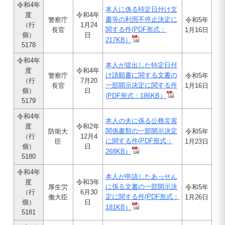
令和4年
本人に係る特定日付け文
度
令和4年
書等の利用不停止決定に
警察庁
令和5年
（行
1月24
関する件
(PDF形式：
長官
1月16日
個）
日
217KB）
5178
令和4年
本人が提出した特定日付
度
令和4年
け請願書に関する文書の
警察庁
令和5年
（行
7月20
一部開示決定に関する件
長官
1月16日
個）
日
(PDF形式：186KB）
5179
令和4年
本人の夫に係る公務災害
度
令和2年
関係書類の一部開示決定
防衛大
令和5年
（行
12月4
に関する件
(PDF形式：
臣
1月23日
個）
日
268KB）
5180
令和4年
本人が申請したあっせん
度
令和3年
に係る文書の一部開示決
厚生労
令和5年
（行
6月30
定に関する件
(PDF形式：
働大臣
1月26日
個）
日
181KB）
5181