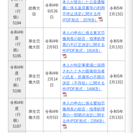
本人が提出した公益通報
度
令和4年
書に係る返戻書等の利用
総務大
令和5年
（行
9月26
不停止決定に関する件
臣
2月13日
個）
日
(PDF形式：207KB）
5194
令和4年
本人の申出に係る東京労
度
働局長の助言・指導処理
厚生労
令和4年
令和5年
（行
票の不訂正決定に関する
働大臣
2月9日
2月13日
個）
件
(PDF形式：191KB）
5195
本人が特定事業場に採用
令和4年
されたときの面接担当者
度
令和4年
厚生労
令和5年
の氏名・所属等の不開示
（行
2月14
働大臣
2月13日
決定（不存在）に関する
個）
日
件
(PDF形式：144KB）
5196
令和4年
本人の申出に係る愛知労
度
働局長の助言・指導処理
厚生労
令和4年
令和5年
（行
票の一部開示決定に関す
働大臣
4月5日
2月13日
個）
る件
(PDF形式：235KB）
5197