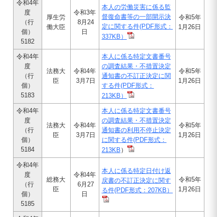
令和4年
本人の労働災害に係る監
度
令和3年
督復命書等の一部開示決
厚生労
令和5年
（行
8月24
定に関する件
(PDF形式：
働大臣
1月26日
個）
日
337KB）
5182
令和4年
本人に係る特定文書番号
度
の調査結果・不措置決定
法務大
令和4年
令和5年
（行
通知書の不訂正決定に関
臣
3月7日
1月26日
個）
する件
(PDF形式：
5183
213KB）
令和4年
本人に係る特定文書番号
度
の調査結果・不措置決定
法務大
令和4年
令和5年
（行
通知書の利用不停止決定
臣
3月7日
1月26日
個）
に関する件
(PDF形式：
5184
213KB
）
令和4年
本人に係る特定日付け返
度
令和4年
総務大
令和5年
戻書の不訂正決定に関す
（行
6月27
臣
1月26日
る件
(PDF形式：207KB）
個）
日
5185