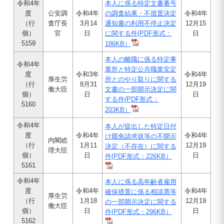
令和4年
本人に係る特定文書番号
度
公安調
令和4年
の調査結果・不措置決定
令和4年
（行
査庁長
3月14
通知書の利用不停止決定
12月15
個）
官
日
に関する件(PDF形式：
日
5159
186KB）
本人の離職に係る特定事
令和4年
業所と特定公共職業安定
度
令和3年
令和4年
厚生労
所とのやり取りに関する
（行
8月31
12月19
働大臣
文書の一部開示決定に関
個）
日
日
する件(PDF形式：
5160
203KB）
令和4年
本人が提出した特定日付
度
令和4年
令和4年
け罷免請求状等の不開示
内閣総
（行
1月11
12月19
決定（不存在）に関する
理大臣
個）
日
日
件(PDF形式：226KB）
5161
令和4年
本人に係る高年齢者雇用
度
令和4年
令和4年
確保措置に係る相談票等
厚生労
（行
1月18
12月19
の一部開示決定に関する
働大臣
個）
日
日
件(PDF形式：296KB）
5162