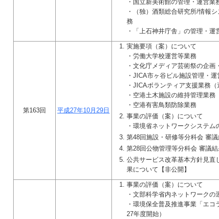
・国立新美術館の管理・運営業
・（独）酒類総合研究所/情報
務
・「上石神井庁舎」の管理・運
実施要項（案）について
・労働大学校運営等業務
・文化庁メディア芸術祭の企画
・JICA市ヶ谷ビル施設管理・運
・JICAボランティア支援業務
・空港土木施設の維持管理業務
・空港有害鳥類防除業務
第163回
平成27年10月29日
事業の評価（案）について
・環境省ネットワークシステム
第48回施設・研修等分科会 審
第28回公物管理等分科会 審議
公共サービス改革基本方針見直
果について【非公開】
事業の評価（案）について
・文部科学省内ネットワークの
・環境保全普及推進事業「エコ
27年度開始）