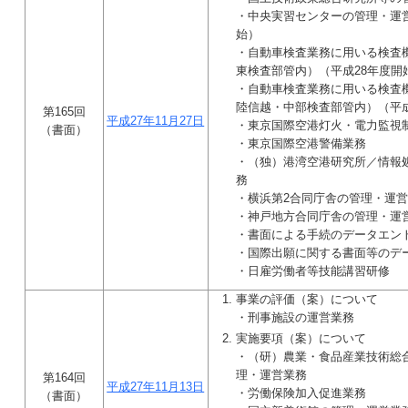
・中央実習センターの管理・運営
始）
・自動車検査業務に用いる検査
東検査部管内）（平成28年度開
・自動車検査業務に用いる検査
陸信越・中部検査部管内）（平成
第165回
平成27年11月27日
・東京国際空港灯火・電力監視
（書面）
・東京国際空港警備業務
・（独）港湾空港研究所／情報
務
・横浜第2合同庁舎の管理・運
・神戸地方合同庁舎の管理・運
・書面による手続のデータエン
・国際出願に関する書面等のデ
・日雇労働者等技能講習研修
事業の評価（案）について
・刑事施設の運営業務
実施要項（案）について
・（研）農業・食品産業技術総
理・運営業務
第164回
平成27年11月13日
・労働保険加入促進業務
（書面）