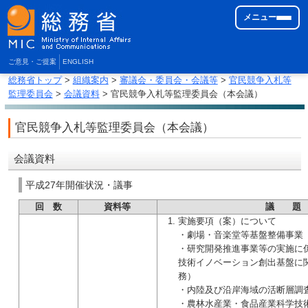
メニュー
ご意見・ご提案
ENGLISH
総務省トップ
>
組織案内
>
審議会・委員会・会議等
>
官民競争入札等
監理委員会
>
会議資料
> 官民競争入札等監理委員会（本会議）
官民競争入札等監理委員会（本会議）
会議資料
平成27年開催状況・議事
回 数
資料等
議 題
実施要項（案）について
・劇場・音楽堂等基盤整備事業
・研究開発推進事業等の実施に
技術イノベーション創出基盤に
務）
・内陸及び沿岸海域の活断層調
・農林水産業・食品産業科学技