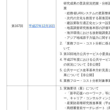
研究成果の普及状況把握・分析
業
・総務省LANシステムの更新整
・次代の文化を創造する新進芸
・建設業取引適正化センター設
第167回
平成27年12月16日
・地震調査研究推進本部の評価
・海洋環境における放射能調査
・アジア地域原子力協力に関す
「業務フロー・コスト分析に係
いて
第10回地方公共サービス小委員
平成27年度における公共サービ
の状況について【非公開】
公共サービス改革基本方針見直
果について【非公開】
業務フロー・コスト分析対象事
実施要項（案）について
・「新卒応援ハローワーク」等
ー、キャリア・コンサルティン
・産業財産権研究推進事業（平成
・商標審査前サーチレポート（