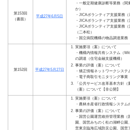
・一般定期健康診断等業務（関
か）
第153回
・JICAボランティア支援業務
平成27年6月5日
（書面）
・JICAボランティア支援業務
・JICAボランティア支援業務
（二本松）
・国立病院機構の物品調達業務
実施要項（案）について
・機構内情報共有システム（Wi
の調達（住宅金融支援機構）
事業の評価（案）について
第152回
平成27年5月27日
・矯正情報ネットワークシステ
・電子商取引モニタリング事業
「公共サービス改革基本方針（
（案）について【非公開】
実施要項（案）について
・農林水産省行政情報システム
事業の評価（案）について
・国営公園運営維持管理業務（
園、国営みちのく杜の湖畔公園
営東京臨海広域防災公園、国営