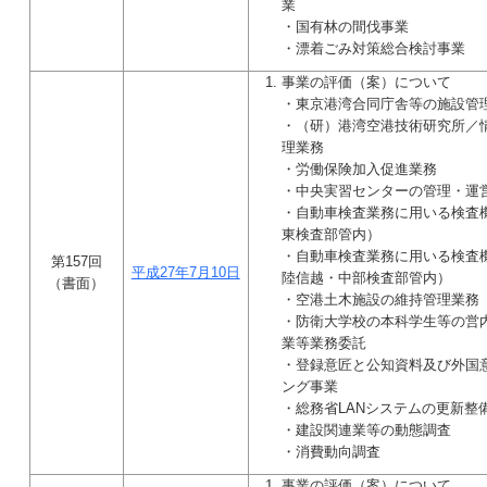
業
・国有林の間伐事業
・漂着ごみ対策総合検討事業
事業の評価（案）について
・東京港湾合同庁舎等の施設管
・（研）港湾空港技術研究所／
理業務
・労働保険加入促進業務
・中央実習センターの管理・運
・自動車検査業務に用いる検査
東検査部管内）
・自動車検査業務に用いる検査
第157回
平成27年7月10日
陸信越・中部検査部管内）
（書面）
・空港土木施設の維持管理業務
・防衛大学校の本科学生等の営
業等業務委託
・登録意匠と公知資料及び外国
ング事業
・総務省LANシステムの更新整
・建設関連業等の動態調査
・消費動向調査
事業の評価（案）について