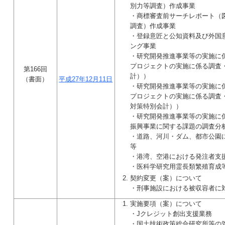
別力等調査）作成事業
・商標審査前サーチレポート（
調査）作成事業
・登録意匠と公知資料及び外国
ング事業
・研究開発推進事業等の実施に
プロジェクトの実施に係る調査
第166回
計））
（書面）
平成27年12月11日
・研究開発推進事業等の実施に
プロジェクトの実施に係る調査
対策特別会計））
・研究開発推進事業等の実施に
振興事業に関する課題の調査分
・道路、河川・ダム、都市公園
等
・港湾、空港における発注者支
・医科学研究用霊長類繁殖育成
契約変更（案）について
・刑事施設における被収容者に
実施要項（案）について
・Jクレジット創出支援業務
・国土技術政策総合研究所等の