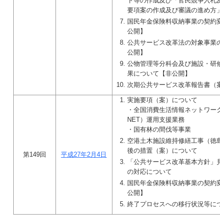
ト等の作成及び「官民競争入札
要項案の作成及び審議の進め方
国民年金保険料収納事業の契約
公開】
公共サービス改革法の対象事業
公開】
公物管理等分科会及び施設・研
果について【非公開】
次期公共サービス改革報告書（
実施要項（案）について
・全国消費生活情報ネットワーク
NET）運用支援業務
・国有林の間伐等事業
空港土木施設維持修繕工事（徳
後の措置（案）について
第149回
平成27年2月4日
「公共サービス改革基本方針」
の対応について
国民年金保険料収納事業の契約
公開】
終了プロセスへの移行状況等に