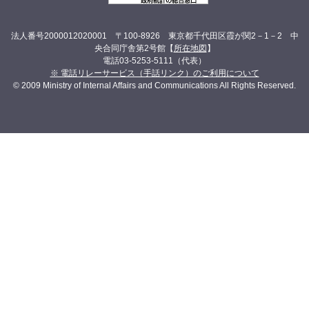
法人番号2000012020001 〒100-8926 東京都千代田区霞が関2－1－2 中
央合同庁舎第2号館【
所在地図
】
電話03-5253-5111（代表）
※ 電話リレーサービス（手話リンク）のご利用について
© 2009 Ministry of Internal Affairs and Communications All Rights Reserved.