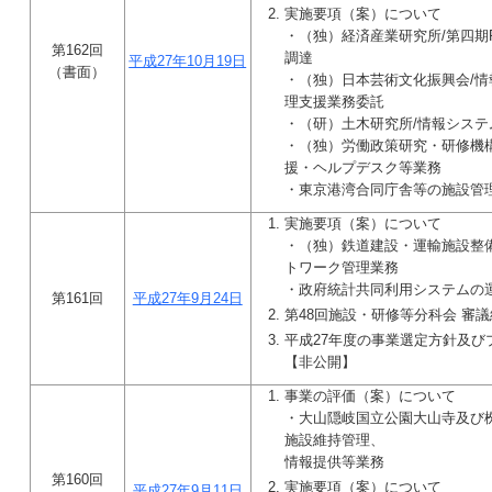
実施要項（案）について
・（独）経済産業研究所/第四期RIE
第162回
調達
平成27年10月19日
（書面）
・（独）日本芸術文化振興会/
理支援業務委託
・（研）土木研究所/情報システ
・（独）労働政策研究・研修機
援・ヘルプデスク等業務
・東京港湾合同庁舎等の施設管
実施要項（案）について
・（独）鉄道建設・運輸施設整
トワーク管理業務
・政府統計共同利用システムの
第161回
平成27年9月24日
第48回施設・研修等分科会 審
平成27年度の事業選定方針及び
【非公開】
事業の評価（案）について
・大山隠岐国立公園大山寺及び
施設維持管理、
情報提供等業務
第160回
実施要項（案）について
平成27年9月11日