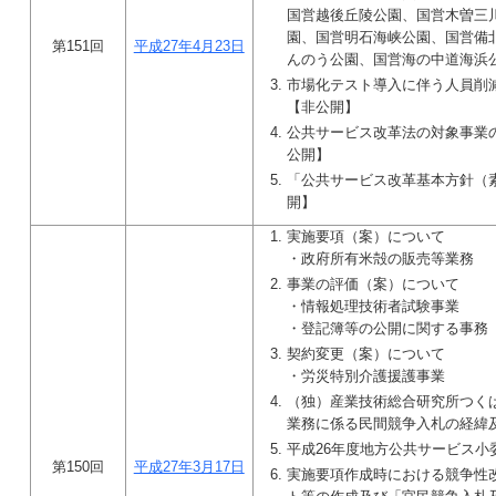
国営越後丘陵公園、国営木曽三
園、国営明石海峡公園、国営備
第151回
平成27年4月23日
んのう公園、国営海の中道海浜
市場化テスト導入に伴う人員削
【非公開】
公共サービス改革法の対象事業
公開】
「公共サービス改革基本方針（
開】
実施要項（案）について
・政府所有米殻の販売等業務
事業の評価（案）について
・情報処理技術者試験事業
・登記簿等の公開に関する事務
契約変更（案）について
・労災特別介護援護事業
（独）産業技術総合研究所つく
業務に係る民間競争入札の経緯
平成26年度地方公共サービス小
第150回
平成27年3月17日
実施要項作成時における競争性