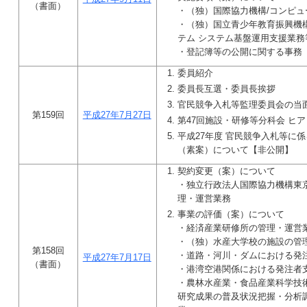
（書面）
・（独）国際協力機構/コンピ
・（独）国立青少年教育振興機
テム システム基盤運用支援業務
・登記簿等の公開に関する事務
委員紹介
委員長互選・委員長挨拶
官民競争入札等監理委員会の当
第159回
平成27年7月27日
第47回施設・研修等分科会 ヒ
平成27年度 官民競争入札等に
（素案）について【非公開】
契約変更（案）について
・独立行政法人国際協力機構東
理・運営業務
事業の評価（案）について
・経済産業研修所の管理・運営
・（独）水産大学校の施設の管
第158回
・道路・河川・ダムにおける発
平成27年7月17日
（書面）
・港湾空港関係における発注者
・農林水産業・食品産業科学技
研究成果の普及状況把握・分析