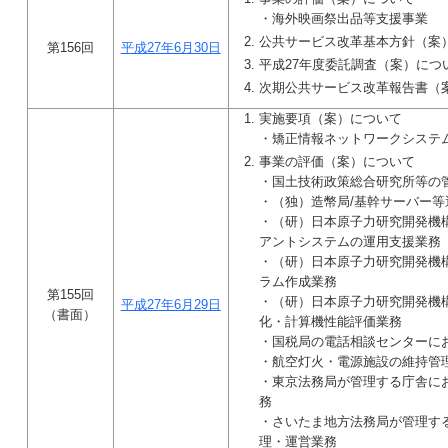
・海外映画祭出品等支援事業
公共サービス改革基本方針（案
第156回
平成27年6月30日
平成27年度委託調査（案）につ
次期公共サービス改革報告書（
実施要項（案）について
・矯正情報ネットワークシステ
事業の評価（案）について
・国土技術政策総合研究所等の
・（独）造幣局/基幹サーバー等
・（研）日本原子力研究開発機
アントシステムの運用支援業務
・（研）日本原子力研究開発機
ラム作成業務
第155回
・（研）日本原子力研究開発機
平成27年6月29日
（書面）
化・計算機性能評価業務
・国税局の電話相談センターに
・航空灯火・電源施設の維持管
・東京法務局が管理する庁舎に
務
・さいたま地方法務局が管理す
理・運営業務