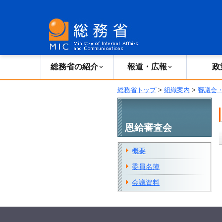
総務省の紹介
広報・報道
総務省の紹介
報道・広報
政
総務省トップ
>
組織案内
>
審議会
恩給審査会
概要
委員名簿
会議資料