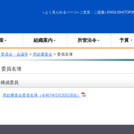
政策
組織案内
所管法令
予算・決算
よく見られるページ
ご意見・ご提案
ENGLISH(TOP)
策
組織案内
所管法令
予算・
・委員会・会議等
>
恩給審査会
> 委員名簿
委員名簿
構成委員
恩給審査会委員名簿（令和7年5月20日現在）