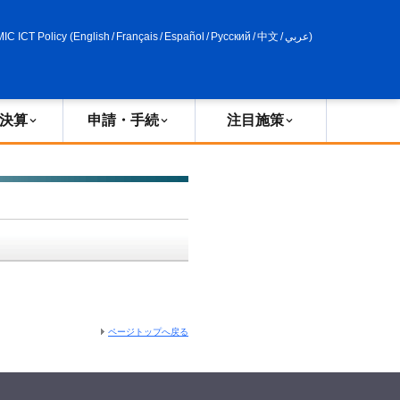
申請・手続
政策評価
MIC ICT Policy
(
English
/
Français
/
Español
/
Русский
/
中文
/
عربي
)
決算
申請・手続
注目施策
ページトップへ戻る