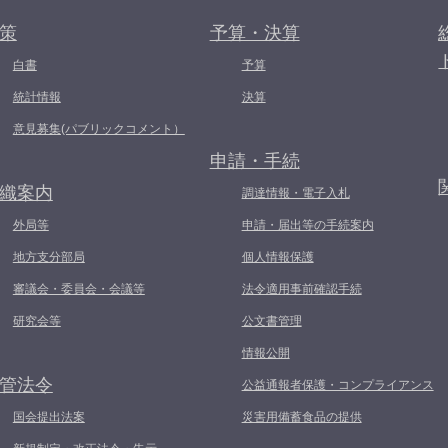
策
予算・決算
白書
予算
統計情報
決算
意見募集(パブリックコメント）
申請・手続
織案内
調達情報・電子入札
外局等
申請・届出等の手続案内
地方支分部局
個人情報保護
審議会・委員会・会議等
法令適用事前確認手続
研究会等
公文書管理
情報公開
管法令
公益通報者保護・コンプライアンス
国会提出法案
災害用備蓄食品の提供