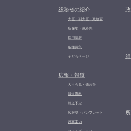
総務省の紹介
政
大臣・副大臣・政務官
所在地・連絡先
採用情報
各種募集
組
子どもページ
広報・報道
大臣会見・発言等
報道資料
報道予定
所
広報誌・パンフレット
行事案内