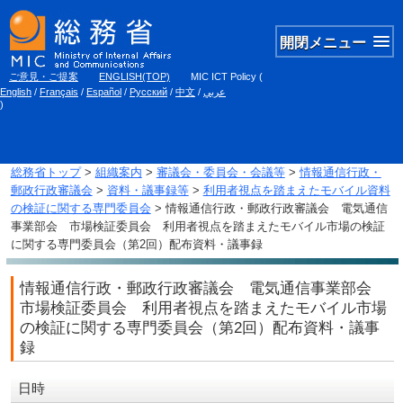
開閉メニュー
ご意見・ご提案
ENGLISH(TOP)
MIC ICT Policy
(
English
/
Français
/
Español
/
Русский
/
中文
/
عربي
)
総務省トップ
>
組織案内
>
審議会・委員会・会議等
>
情報通信行政・
郵政行政審議会
>
資料・議事録等
>
利用者視点を踏まえたモバイル資料
の検証に関する専門委員会
> 情報通信行政・郵政行政審議会 電気通信
事業部会 市場検証委員会 利用者視点を踏まえたモバイル市場の検証
に関する専門委員会（第2回）配布資料・議事録
情報通信行政・郵政行政審議会 電気通信事業部会
市場検証委員会 利用者視点を踏まえたモバイル市場
の検証に関する専門委員会（第2回）配布資料・議事
録
日時