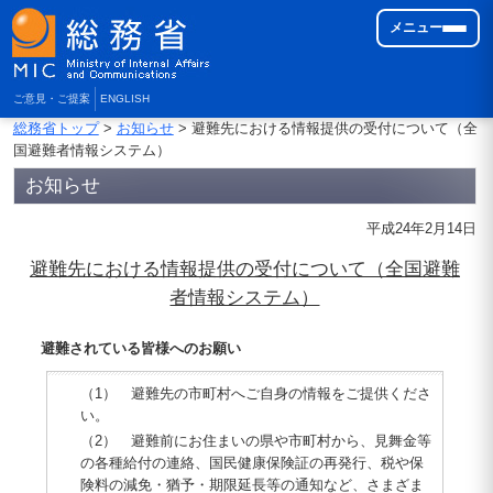
メニュー
ご意見・ご提案
ENGLISH
総務省トップ
>
お知らせ
> 避難先における情報提供の受付について（全
国避難者情報システム）
お知らせ
平成24年2月14日
避難先における情報提供の受付について（全国避難
者情報システム）
避難されている皆様へのお願い
（1） 避難先の市町村へご自身の情報をご提供くださ
い。
（2） 避難前にお住まいの県や市町村から、見舞金等
の各種給付の連絡、国民健康保険証の再発行、税や保
険料の減免・猶予・期限延長等の通知など、さまざま