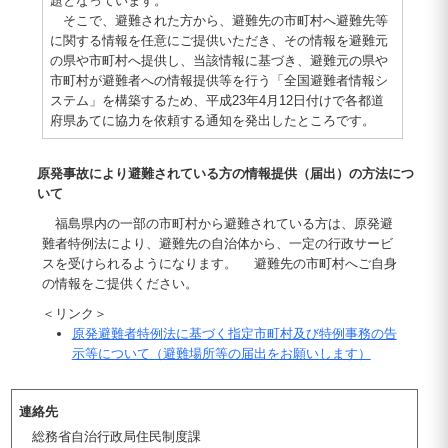
題となっています。
そこで、避難された方から、避難先の市町村へ避難先等
に関する情報を任意にご提供いただき、その情報を避難元
の県や市町村へ提供し、当該情報に基づき、避難元の県や
市町村が避難者への情報提供等を行う「全国避難者情報シ
ステム」を構築するため、平成23年4月12日付けで各都道
府県あてに協力を依頼する通知を発出したところです。
原発事故により避難されている方の情報提供（届出）の方法につ
いて
福島県内の一部の市町村から避難されている方は、原発避
難者特例法により、避難先の自治体から、一定の行政サービ
スを受けられるようになります。 避難先の市町村へご自身
の情報をご提供ください。
＜リンク＞
原発避難者特例法に基づく指定市町村及び特例事務の告
示等について（避難場所等の届出をお願いします）
連絡先
総務省自治行政局住民制度課