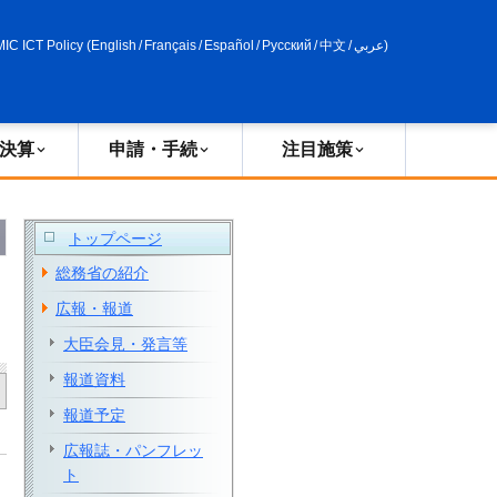
申請・手続
政策評価
MIC ICT Policy
(
English
/
Français
/
Español
/
Русский
/
中文
/
عربي
)
決算
申請・手続
注目施策
トップページ
総務省の紹介
広報・報道
大臣会見・発言等
報道資料
報道予定
広報誌・パンフレッ
ト