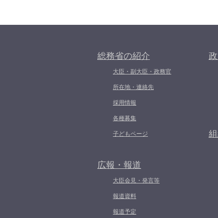
総務省の紹介
政
大臣・副大臣・政務官
所在地・連絡先
採用情報
各種募集
組
子どもページ
広報・報道
大臣会見・発言等
報道資料
報道予定