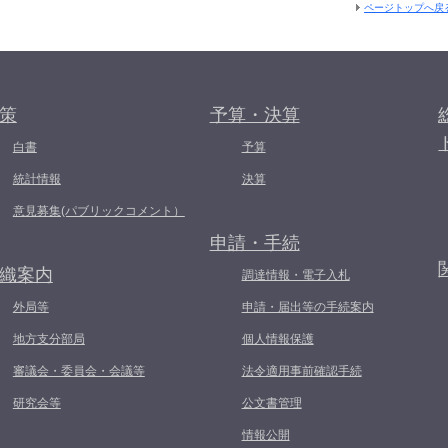
ページトップへ戻
策
予算・決算
白書
予算
統計情報
決算
意見募集(パブリックコメント）
申請・手続
織案内
調達情報・電子入札
外局等
申請・届出等の手続案内
地方支分部局
個人情報保護
審議会・委員会・会議等
法令適用事前確認手続
研究会等
公文書管理
情報公開