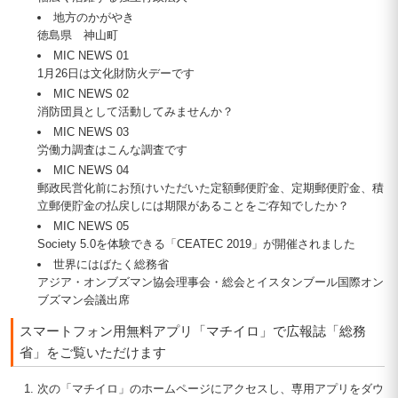
地方のかがやき
徳島県 神山町
MIC NEWS 01
1月26日は文化財防火デーです
MIC NEWS 02
消防団員として活動してみませんか？
MIC NEWS 03
労働力調査はこんな調査です
MIC NEWS 04
郵政民営化前にお預けいただいた定額郵便貯金、定期郵便貯金、積
立郵便貯金の払戻しには期限があることをご存知でしたか？
MIC NEWS 05
Society 5.0を体験できる「CEATEC 2019」が開催されました
世界にはばたく総務省
アジア・オンブズマン協会理事会・総会とイスタンブール国際オン
ブズマン会議出席
スマートフォン用無料アプリ「マチイロ」で広報誌「総務
省」をご覧いただけます
次の「マチイロ」のホームページにアクセスし、専用アプリをダウ