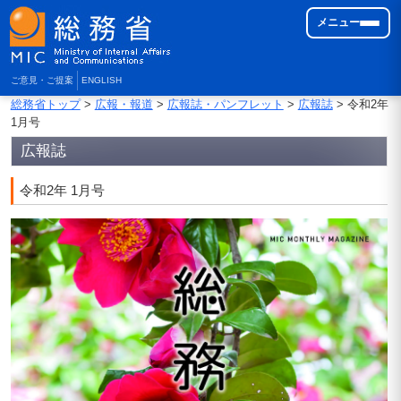
メニュー
ご意見・ご提案
ENGLISH
総務省トップ
>
広報・報道
>
広報誌・パンフレット
>
広報誌
> 令和2年
1月号
広報誌
令和2年 1月号